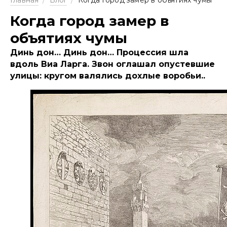
Главная
/
Блог
/
Когда город замер в объятиях чумы
Когда город замер в
объятиях чумы
Динь дон… Динь дон… Процессия шла
вдоль Виа Ларга. Звон оглашал опустевшие
улицы: кругом валялись дохлые воробьи..