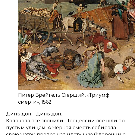
Питер Брейгель Старший, «Триумф
смерти», 1562
Динь дон… Динь дон…
Колокола все звонили. Процессии все шли по
пустым улицам. А Черная смерть собирала
свою жатву, превращая цветущую Флоренцию