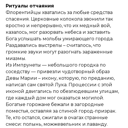
Ритуалы отчаяния
Флорентийцы хватались за любые средства
спасения. Церковные колокола звонили так
яростно и непрерывно, что их медный вой,
казалось, мог разорвать небеса и заставить
Бога услышать мольбы умирающего города.
Раздавались выстрелы – считалось, что
громкие звуки могут разогнать зараженные
миазмы.
Из Импрунеты — небольшого городка по
соседству — привезли чудотворный образ
Девы Марии – икону, которую, по преданию,
написал сам святой Лука. Процессии с этой
иконой двигались по обезлюдевшим улицам,
где каждый дом мог оказаться могилой.
Богатые горожане бежали в загородные
поместья, оставляя за спиной город-призрак.
Те, кто остался, сжигали в очагах странные
смеси: полынь, можжевельник и лаванду.