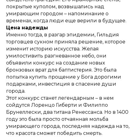
покрытые куполом, возвышались над
умирающим городом – напоминание о
временах, когда люди еще верили в будущее.
Цена надежды
Именно тогда, в разгар эпидемии, Гильдия
торговцев сукном приняла решение, которое
изменит историю искусства. Желая
умилостивить разгневанное небо, они
объявили конкурс на создание новых
бронзовых врат для баптистерия. Это была
попытка купить прощение у Бога дорогими
подарками, инвестиция в спасение души
города.
Этот конкурс станет легендарным – в нем
сойдутся Лоренцо Гиберти и Филиппо
Брунеллески, два титана Ренессанса. Но в 1400
году это была просто отчаянная мольба
умирающего города, последняя надежда на то,
что красота сможет победить смерть.