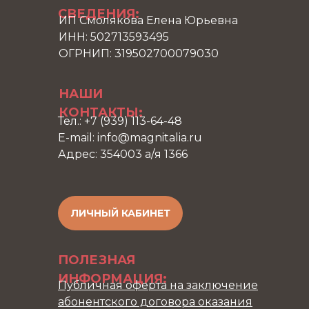
СВЕДЕНИЯ:
ИП Смолякова Елена Юрьевна
ИНН: 502713593495
ОГРНИП: 319502700079030
НАШИ
КОНТАКТЫ:
Тел.: +7 (939) 113-64-48
E-mail: info@magnitalia.ru
Адрес: 354003 а/я 1366
ЛИЧНЫЙ КАБИНЕТ
ПОЛЕЗНАЯ
ИНФОРМАЦИЯ:
Публичная оферта на заключение
абонентского договора оказания