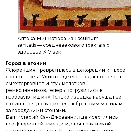
Аптека. Миниатюра из Tacuinum
sanitatis — средневекового трактата о
здоровье, XIV век
Город в агонии
Флоренция превратилась в декорации к пьесе
о конце света. Улицы, где еще недавно звенел
смех торговцев и стук молотков
ремесленников, теперь погрузились в
гробовую тишину. Только изредка нарушал ее
скрип телег, везущих тела к братским могилам
за городскими стенами.
Баптистерий Сан-Джованни, где крестились
все флорентийские дети, стоял как немой
свидетель трагедии. Его мраморные стены,