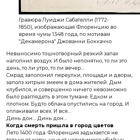
Гравюра Луиджи Сабателли (1772-
1850), изображающая Флоренцию во
время чумы 1348 года, по мотивам
"Декамерона" Джованни Боккаччо
Невыносимо тошнотворный резкий запах
наполнил воздух. И было непонятно, то ли это
день, то ли утро, то ли вечер…
Смрад заполонил переулки, площади и дворы,
заполз хитрым змеем в дома жителей. Дым
клубился, и совершенно ничего невозможно
было разглядеть в этом тумане. Едком и
плотном. Будто облака опустились на город. И
оплакивали всех. И вся…
Динь дон… Динь дон…
Когда смерть пришла в город цветов
Лето 1400 года. Флоренция задыхается не
только от жары, но и от невидимого убийцы,