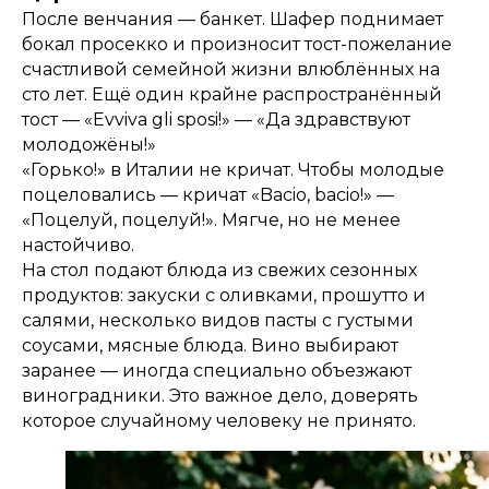
После венчания — банкет. Шафер поднимает
бокал просекко и произносит тост-пожелание
счастливой семейной жизни влюблённых на
сто лет. Ещё один крайне распространённый
тост — «Evviva gli sposi!» — «Да здравствуют
молодожёны!»
«Горько!» в Италии не кричат. Чтобы молодые
поцеловались — кричат «Bacio, bacio!» —
«Поцелуй, поцелуй!». Мягче, но не менее
настойчиво.
На стол подают блюда из свежих сезонных
продуктов: закуски с оливками, прошутто и
салями, несколько видов пасты с густыми
соусами, мясные блюда. Вино выбирают
заранее — иногда специально объезжают
виноградники. Это важное дело, доверять
которое случайному человеку не принято.