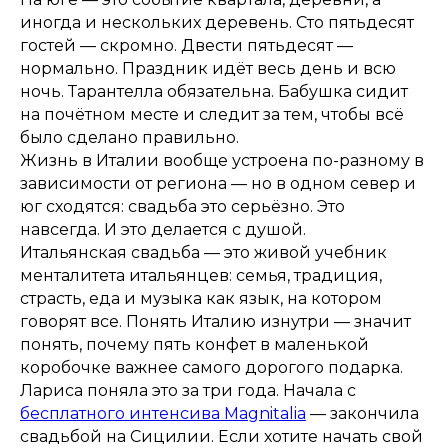
иногда и нескольких деревень. Сто пятьдесят
гостей — скромно. Двести пятьдесят —
нормально. Праздник идёт весь день и всю
ночь. Тарантелла обязательна. Бабушка сидит
на почётном месте и следит за тем, чтобы всё
было сделано правильно.
Жизнь в Италии вообще устроена по-разному в
зависимости от региона — но в одном север и
юг сходятся: свадьба это серьёзно. Это
навсегда. И это делается с душой.
Итальянская свадьба — это живой учебник
менталитета итальянцев: семья, традиция,
страсть, еда и музыка как язык, на котором
говорят все. Понять Италию изнутри — значит
понять, почему пять конфет в маленькой
коробочке важнее самого дорогого подарка.
Лариса поняла это за три года. Начала с
беспла
тного интенсива Magnitalia
— закончила
свадьбой на Сицилии. Если хотите начать свой