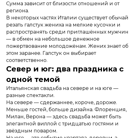
Сумма зависит от близости отношений и от
региона.
В некоторых частях Италии существует обычай
резать галстук жениха на мелкие кусочки и
распространять среди приглашённых мужчин
— в обмен на небольшое денежное
пожертвование молодожёнам. Жених знает об
этом заранее. Галстук он выбирает
соответственно.
Север и юг: два праздника с
одной темой
Итальянская свадьба на севере и на юге —
разные спектакли.
На севере — сдержаннее, короче, дороже.
Меньше гостей, больше дизайна. Флоренция,
Милан, Верона — здесь свадьба может быть
элегантной виллой с тридцатью гостями и
звёздным поваром.
На юге — это событие квартала, деревни, а