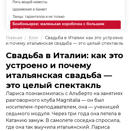
Пять вещей невесты
Церемония и банкет
Танцы: тарантелла и не только
Бонбоньерки: маленькая коробочка с большим
смыслом
Подарки и деньги: как принято
Главная
/
Блог
/
Свадьба в Италии: как это устроено
и почему итальянская свадьба — это целый спектакль
Север и юг: два праздника с одной темой
Свадьба в Италии: как это
устроено и почему
итальянская свадьба —
это целый спектакль
Лариса познакомилась с Альберто на занятиях
разговорного клуба Magnitalia — он был
носителем-преподавателем, она — ученицей
седьмого модуля. Через три года она летела в
Катанию замуж. В самолёте соседка спросила,
где она так выучила итальянский. Лариса