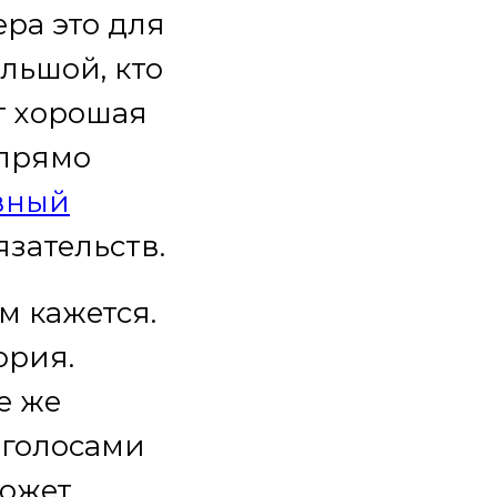
ера это для
ольшой, кто
ут хорошая
 прямо
вный
язательств.
м кажется.
ория.
е же
с голосами
может