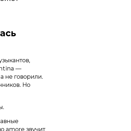
лась
узыкантов,
ntina —
а не говорили.
нников. Но
ы.
лавные
во amore звучит