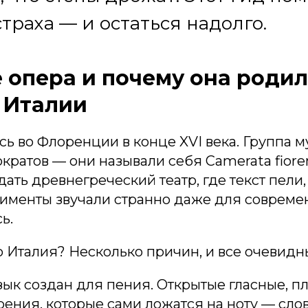
страха — и остаться надолго.
е опера и почему она роди
 Италии
ь во Флоренции в конце XVI века. Группа м
ократов — они называли себя Camerata fiore
ать древнегреческий театр, где текст пели, 
именты звучали странно даже для совреме
ь.
 Италия? Несколько причин, и все очевидн
ык создан для пения. Открытые гласные, п
рения, которые сами ложатся на ноту — сло