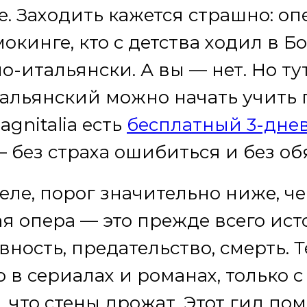
е. Заходить кажется страшно: оп
смокинге, кто с детства ходил в Б
о-итальянски. А вы — нет. Но т
тальянский можно начать учить
agnitalia есть
бесплатный 3-дне
 без страха ошибиться и без об
еле, порог значительно ниже, че
я опера — это прежде всего ист
вность, предательство, смерть. Т
о в сериалах и романах, только 
, что стены дрожат. Этот гид по