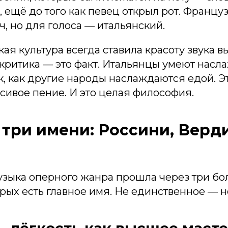
, ещё до того как певец открыл рот. Францу
, но для голоса — итальянский.
ая культура всегда ставила красоту звука 
 критика — это факт. Итальянцы умеют нас
к, как другие народы наслаждаются едой. Э
асивое пение. И это целая философия.
 три имени: Россини, Верди
узыка оперного жанра прошла через три бо
рых есть главное имя. Не единственное — н
 лёгкость как высшее маст