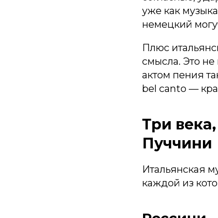
уже как музыка
немецкий могуч
Плюс итальянск
смысла. Это не
актом пения та
bel canto — кр
Три века,
Пуччини
Итальянская м
каждой из кото
Россини —