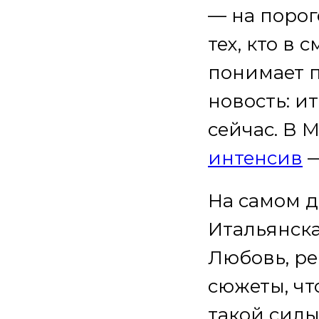
— на порог
тех, кто в 
понимает п
новость: и
сейчас. В M
интенсив
—
На самом д
Итальянска
Любовь, ре
сюжеты, чт
такой силы