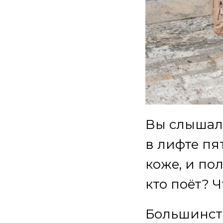
Вы слышали
в лифте пя
коже, и по
кто поёт? 
Большинст