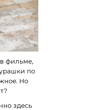
 в фильме,
мурашки по
жное. Но
ит?
нно здесь