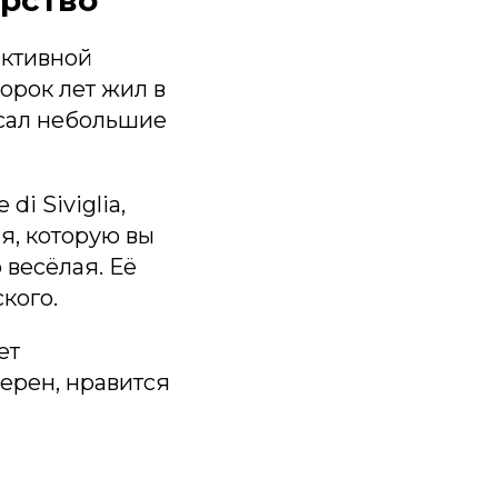
 активной
сорок лет жил в
исал небольшие
e di Siviglia,
ая, которую вы
весёлая. Её
кого.
ет
верен, нравится