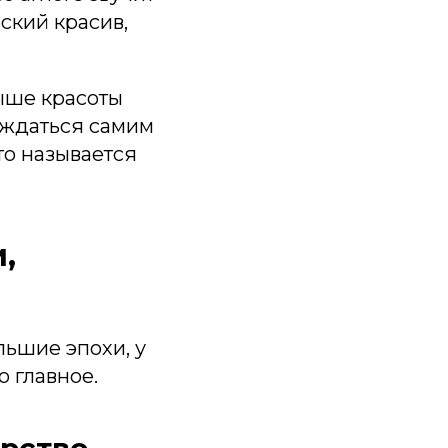
зский красив,
выше красоты
лаждаться самим
то называется
,
льшие эпохи, у
о главное.
ерство