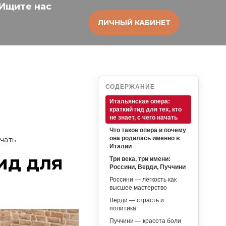
Ищите нас
ЛИЧНЫЙ КАБИНЕТ
СОДЕРЖАНИЕ
Итальянская опера:
краткий гид для тех, кто
не знает, с чего начать
Что такое опера и почему
ачать
она родилась именно в
Италии
ид для
Три века, три имени:
Россини, Верди, Пуччини
Россини — лёгкость как
высшее мастерство
Верди — страсть и
политика
Пуччини — красота боли