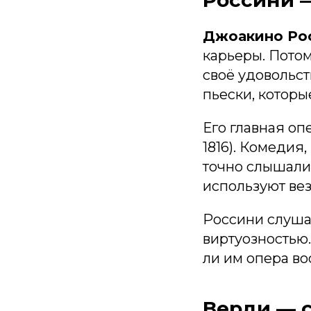
Джоакино Ро
карьеры. Потом
своё удовольст
пьески, которы
Его главная оп
1816). Комедия,
точно слышали
используют ве
Россини слушат
виртуозностью.
ли им опера в
Верди — с