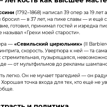
ссини
(1792–1868) написал 39 опер за 19 лет
 бросил — в 37 лет, на пике славы — и ещё 
вие, готовил, принимал гостей и изредка п
е называл «Грехи моей старости».
ера —
«Севильский цирюльник»
(Il Barbier
 интрига, скорость. Увертюра к ней — та сам
: стремительная, пузырящаяся, невозможно 
зде — от мультфильмов до рекламы шампанс
ь легко. Он не мучает трагедией — он раду
 Хорошая точка входа для тех, кто ещё не у
ообще.
трасть и политика