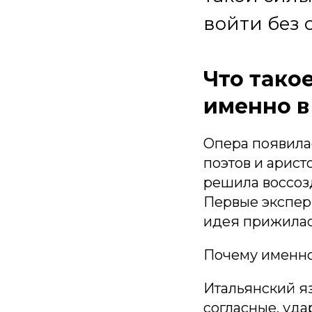
войти без 
Что тако
именно в
Опера появилас
поэтов и арист
решила воссозд
Первые экспер
идея прижилас
Почему именно
Итальянский яз
согласные, уда