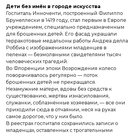
Дети без имён в городе искусства
Госпиталь Инноченти, построенный Филиппо
Брунеллески в 1419 году, стал первым в Европе
учреждением, специально предназначенным
для брошенных детей. Его фасад украшали
терракотовые медальоны работы Андреа делла
Роббиа с изображениями младенцев в
пеленах — безмолвными свидетелями тысяч
человеческих трагедий.
Во Флоренции эпохи Возрождения колесо
поворачивалось регулярно — поток
брошенных детей не прекращался.
Незамужние матери, вдовы без средств к
существованию, жертвы изнасилования,
служанки, соблазнённые хозяевами, — все они
приходили сюда в отчаянии, неся на руках
самое дорогое, что у них было.
В реестрах госпиталя сохранились записи о
младенцах, оставленных с трогательными