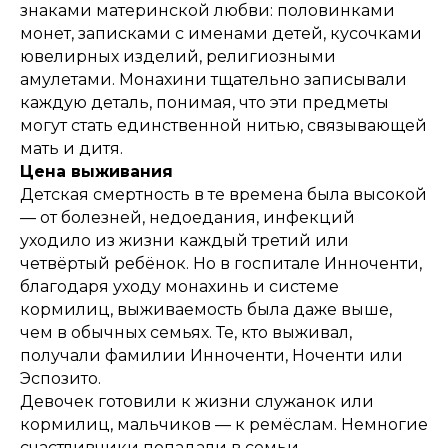
знаками материнской любви: половинками
монет, записками с именами детей, кусочками
ювелирных изделий, религиозными
амулетами. Монахини тщательно записывали
каждую деталь, понимая, что эти предметы
могут стать единственной нитью, связывающей
мать и дитя.
Цена выживания
Детская смертность в те времена была высокой
— от болезней, недоедания, инфекций
уходило из жизни каждый третий или
четвёртый ребёнок. Но в госпитале Инноченти,
благодаря уходу монахинь и системе
кормилиц, выживаемость была даже выше,
чем в обычных семьях. Те, кто выживал,
получали фамилии Инноченти, Ноченти или
Эспозито.
Девочек готовили к жизни служанок или
кормилиц, мальчиков — к ремёслам. Немногие
счастливчики попадали в семьи