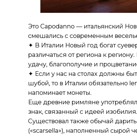
Это Capodanno — итальянский Нов
смешались с современным весель
✦ В Италии Новый год богат суев
различаться от региона к региону.
удачу, благополучие и процветание
✦ Если у нас на столах должны бы
шубой, то в Италии обязательно le
напоминает монеты.
Еще древние римляне употребляли
знак, связанный с идеей изобилия
Существовал также обычай дарит
(«scarsella»), наполненный сырой 