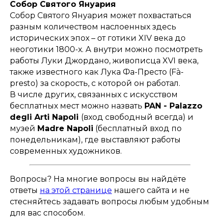
Собор Святого Януария
Собор Святого Януария может похвастаться
разным количеством наслоенных здесь
исторических эпох – от готики XIV века до
неоготики 1800-х. А внутри можно посмотреть
работы Луки Джордано, живописца XVI века,
также известного как Лука Фа-Престо (Fà-
presto) за скорость, с которой он работал.
В числе других, связанных с искусством
бесплатных мест можно назвать
PAN - Palazzo
degli Arti Napoli
(вход свободный всегда) и
музей
Madre Napoli
(бесплатный вход по
понедельникам), где выставляют работы
современных художников.
Вопросы? На многие вопросы вы найдёте
ответы
на этой странице
нашего сайта и не
стесняйтесь задавать вопросы любым удобным
для вас способом.