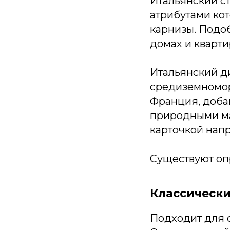
Итальянский с
атрибутами кот
карнизы. Подо
домах и кварти
Итальянский д
средиземномор
Франция, добав
природными ма
карточкой нап
Существуют оп
Классическ
Подходит для о