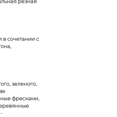
альная резная
 в сочетании с
она,
ого, зеленого,
ве
нные фресками,
деревянные
-