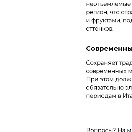
неотъемлемые ч
регион, что от
и фруктами, по
оттенков.
Современн
Сохраняет тра
современных ма
При этом должн
обязательно э
периодам в Ит
Вопросы? На м