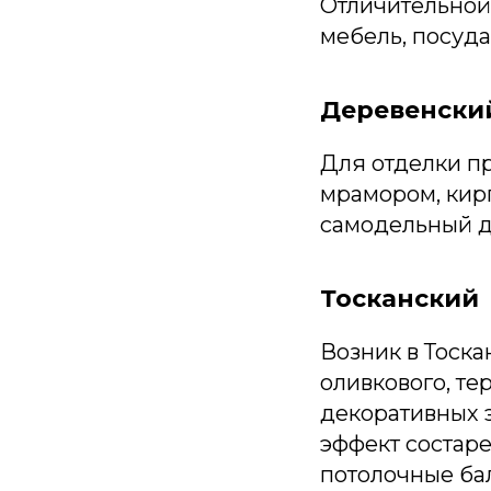
Отличительной 
мебель, посуда
Деревенски
Для отделки пр
мрамором, кир
самодельный д
Тосканский
Возник в Тоска
оливкового, те
декоративных 
эффект состар
потолочные бал