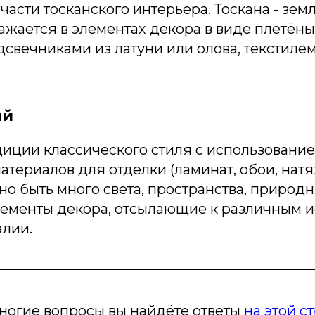
асти тосканского интерьера. Тоскана - зе
ражается в элементах декора в виде плетёны
дсвечниками из латуни или олова, текстиле
ый
диции классического стиля с использовани
териалов для отделки (ламинат, обои, натя
о быть много света, пространства, природн
лементы декора, отсылающие к различным 
алии.
ногие вопросы вы найдёте ответы
на этой с