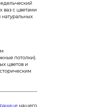
мледельческий
х ваз с цветами
м натуральных
ем
жные потолки).
ых цветов и
историческим
транице
нашего