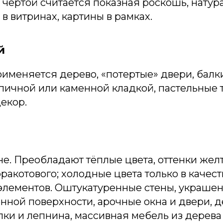
чертой считается показная роскошь, натур
 в витринах, картины в рамках.
й
именяется дерево, «потертые» двери, балки
пичной или каменной кладкой, пастельные т
екор.
не. Преобладают тёплые цвета, оттенки желт
рракотового; холодные цвета только в качест
элементов. Оштукатуренные стены, украше
енной поверхности, арочные окна и двери, 
ки и лепнина, массивная мебель из дерева 