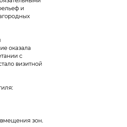
обязательными
рельеф и
загородных
и
ие оказала
етании с
стало визитной
тиля:
овмещения зон.