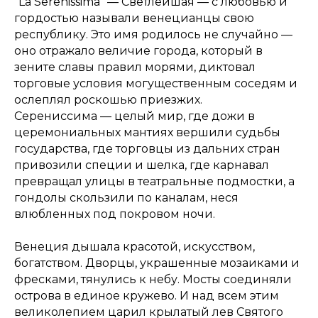
"La Serenissima" — Светлейшая — с любовью и
гордостью называли венецианцы свою
республику. Это имя родилось не случайно —
оно отражало величие города, который в
зените славы правил морями, диктовал
торговые условия могущественным соседям и
ослеплял роскошью приезжих.
Серениссима — целый мир, где дожи в
церемониальных мантиях вершили судьбы
государства, где торговцы из дальних стран
привозили специи и шелка, где карнавал
превращал улицы в театральные подмостки, а
гондолы скользили по каналам, неся
влюбленных под покровом ночи.
Венеция дышала красотой, искусством,
богатством. Дворцы, украшенные мозаиками и
фресками, тянулись к небу. Мосты соединяли
острова в единое кружево. И над всем этим
великолепием царил крылатый лев Святого