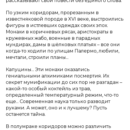
рассказывают свои повести без единого слова.
По узким коридорам, прорезанным в
известняковой породе в XVI веке, выстроились
фигуры в истлевших одеждах своих эпох.
Монахи в коричневых рясах, аристократы в
кружевных жабо, военные в парадных
мундирах, дамы в шёлковых платьях – все они
когда-то ходили по улицам Палермо, любили,
мечтали, строили планы...
Капуцины... Эти монахи оказались
гениальными алхимиками посмертия. Их
секрет мумификации до сих пор не разгадан –
какой-то особый коктейль из трав,
определенный температурный режим, что-то
еще... Современная наука только разводит
руками. А может, оно и к лучшему? Пусть
останется тайна.
В полумраке коридоров можно различить