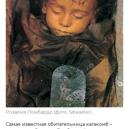
Розалия Ломбардо (фото: Sibeaster)
Самая известная обитательница катакомб –