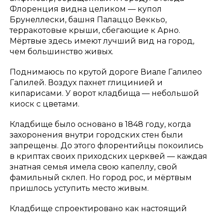
Флоренция видна целиком — купол
Брунеллески, башня Палаццо Веккьо,
терракотовые крыши, сбегающие к Арно.
Мёртвые здесь имеют лучший вид на город,
чем большинство живых.
Поднимаюсь по крутой дороге Виале Галилео
Галилей. Воздух пахнет глицинией и
кипарисами. У ворот кладбища — небольшой
киоск с цветами.
Кладбище было основано в 1848 году, когда
захоронения внутри городских стен были
запрещены. До этого флорентийцы покоились
в криптах своих приходских церквей — каждая
знатная семья имела свою капеллу, свой
фамильный склеп. Но город рос, и мёртвым
пришлось уступить место живым.
Кладбище спроектировано как настоящий