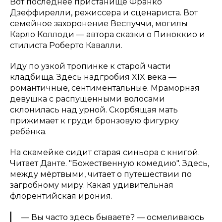
Вот последнее пристанище Франко
Дзеффирелли, режиссера и сценариста. Вот
семейное захоронение Веспуччи, могилы
Карло Коллоди — автора сказки о Пиноккио и
стилиста Роберто Кавалли.
Иду по узкой тропинке к старой части
кладбища. Здесь надгробия XIX века —
романтичные, сентиментальные. Мраморная
девушка с распущенными волосами
склонилась над урной. Скорбящая мать
прижимает к груди бронзовую фигурку
ребёнка.
На скамейке сидит старая синьора с книгой.
Читает Данте. "Божественную комедию". Здесь,
между мёртвыми, читает о путешествии по
загробному миру. Какая удивительная
флорентийская ирония.
— Вы часто здесь бываете? — осмеливаюсь