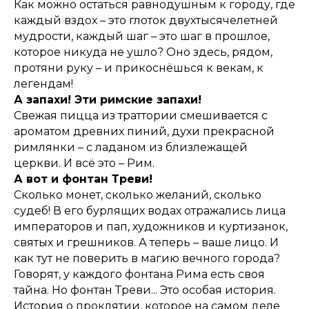
Как можно остаться равнодушным к городу, где
каждый вздох – это глоток двухтысячелетней
мудрости, каждый шаг – это шаг в прошлое,
которое никуда не ушло? Оно здесь, рядом,
протяни руку – и прикоснёшься к векам, к
легендам!
А запахи! Эти римские запахи!
Свежая пицца из траттории смешивается с
ароматом древних пиний, духи прекрасной
римлянки – с ладаном из близлежащей
церкви. И всё это – Рим.
А вот и фонтан Треви!
Сколько монет, сколько желаний, сколько
судеб! В его бурлящих водах отражались лица
императоров и пап, художников и куртизанок,
святых и грешников. А теперь – ваше лицо. И
как тут не поверить в магию вечного города?
Говорят, у каждого фонтана Рима есть своя
тайна. Но фонтан Треви... Это особая история.
История о проклятии, которое на самом деле