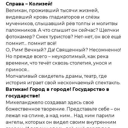
Справа – Колизей!
Великан, проживший тысячи жизней,
видевший кровь гладиаторов и слёзы
мучеников, слышавший рёв толпы и молитвы
паломников. А что слышит он сейчас? Щелчки
фотокамер? Смех туристов? Нет-нет, он всё ещё
помнит... помнит всё!
О, Рим! Вечный? Да! Священный? Несомненно!
Но прежде всего – неукротимый, как река
времени, что течёт сквозь столетия, унося и
принося...
Молчаливый свидетель драмы, театр, где
история играет свой нескончаемый спектакль.
Ватикан! Город в городе! Государство в
государстве!
Микеланджело создавал здесь своё
божественное творение. Представьте себе – он
лежал на спине, а над ним... Над ним парили
ангелы, которых он видел своим внутренним