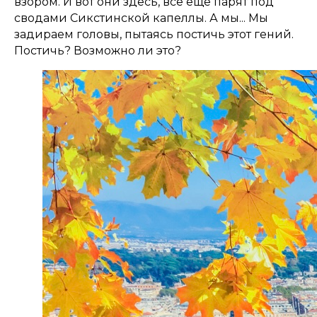
взором. И вот они здесь, всё ещё парят под
сводами Сикстинской капеллы. А мы... Мы
задираем головы, пытаясь постичь этот гений.
Постичь? Возможно ли это?