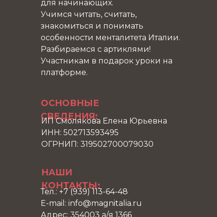
для начинающих.
Учимся читать, считать,
знакомиться и понимать
особенности менталитета Италии.
Разбираемся с артиклями!
Участникам в подарок уроки на
платформе.
ОСНОВНЫЕ
СВЕДЕНИЯ:
ИП Смолякова Елена Юрьевна
ИНН: 502713593495
ОГРНИП: 319502700079030
НАШИ
КОНТАКТЫ:
Тел.: +7 (939) 113-64-48
E-mail: info@magnitalia.ru
Адрес: 354003 а/я 1366