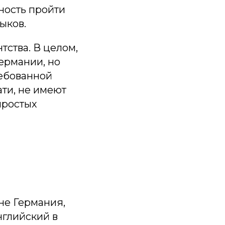
ность пройти
ыков.
тства. В целом,
Германии, но
ребованной
ати, не имеют
простых
 не Германия,
глийский в