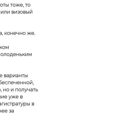
ты тоже, то
 или визовый
, конечно же.
ском
 молоденьким
те варианты
беспеченной,
 но и получать
ние уже в
агистратуры в
нее за