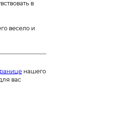
вствовать в
его весело и
транице
нашего
для вас