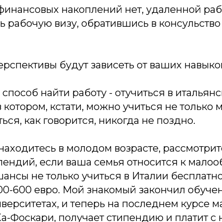
финансовых накоплений нет, удаленной рабо
 рабочую визу, обратившись в консульство
спективы будут зависеть от ваших навыков
способ найти работу - отучиться в итальян
в котором, кстати, можно учиться не только
ься, как говорится, никогда не поздно.
находитесь в молодом возрасте, рассмотри
пендий, если ваша семья относится к малоо
ансы не только учиться в Италии бесплатно,
00-600 евро. Мой знакомый закончил обуче
верситетах, и теперь на последнем курсе м
а-Фоскари, получает стипендию и платит с 