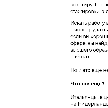
квартиру. Посл
стажировки, а 
Искать работу 
рынок труда в 
если вы хороши
сфере, вы найд
высшего образо
работах.
Но и это ещё не
Что же ещё?
Итальянцы, в ц
не Нидерланды