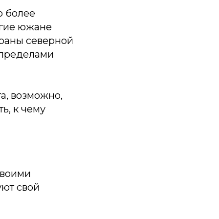
о более
огие южане
траны северной
а пределами
а, возможно,
ть, к чему
своими
уют свой