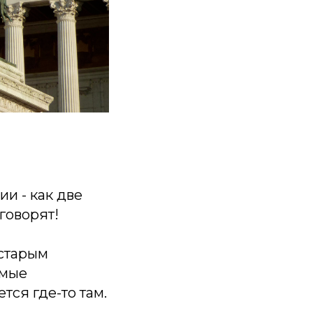
ии - как две
говорят!
 старым
амые
ся где-то там.