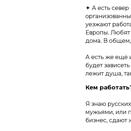
✦ А есть север
организованны
уезжают работа
Европы. Любят 
дома. В общем,
А есть же ещё 
будет зависеть 
лежит душа, так
Кем работать
Я знаю русских
мужьями, или 
бизнес, сдают 