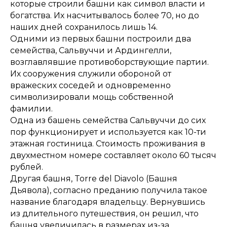
которые строили башни как символ власти и
богатства. Их насчитывалось более 70, но до
наших дней сохранилось лишь 14.
Одними из первых башни построили два
семейства, Сальвуччи и Ардингелли,
возглавлявшие противоборствующие партии.
Их сооружения служили обороной от
вражеских соседей и одновременно
символизировали мощь собственной
фамилии.
Одна из башень семейства Сальвуччи до сих
пор функционирует и используется как 10-ти
этажная гостиница. Стоимость проживания в
двухместном номере составляет около 60 тысяч
рублей.
Другая башня, Torre del Diavolo (Башня
Дьявола), согласно преданию получила такое
название благодаря владельцу. Вернувшись
из длительного путешествия, он решил, что
башня увеличилась в размерах из-за