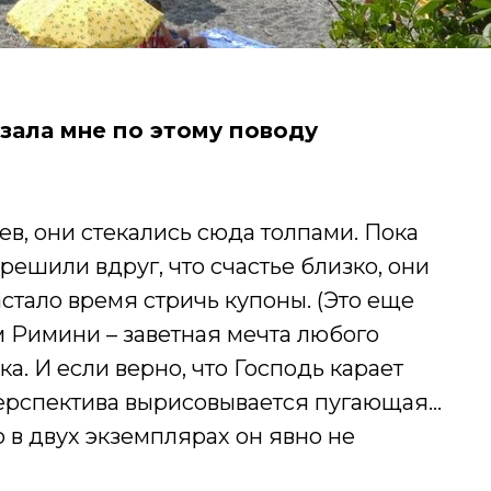
зала мне по этому поводу
ев, они стекались сюда толпами. Пока
 решили вдруг, что счастье близко, они
астало время стричь купоны. (Это еще
м Римини – заветная мечта любого
а. И если верно, что Господь карает
перспектива вырисовывается пугающая…
о в двух экземплярах он явно не