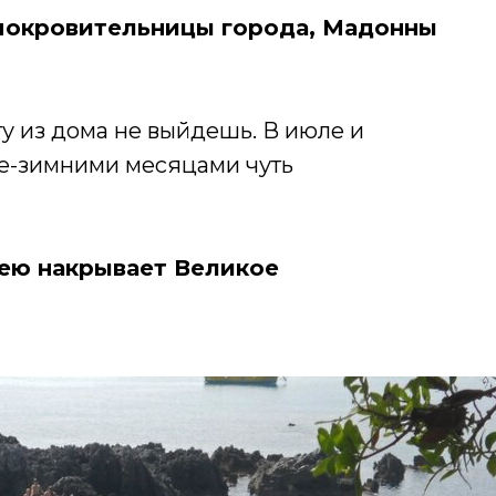
й покровительницы города, Мадонны
ту из дома не выйдешь. В июле и
не-зимними месяцами чуть
лею накрывает Великое