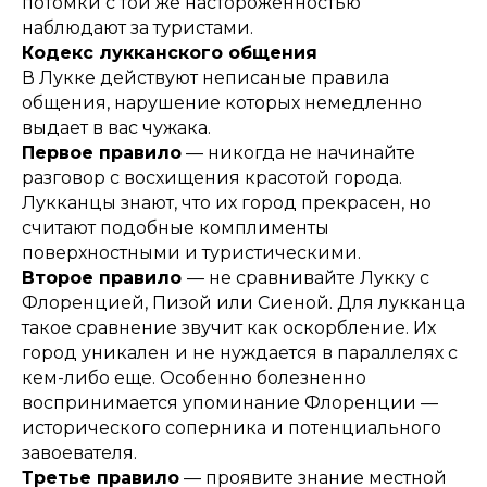
потомки с той же настороженностью
наблюдают за туристами.
Кодекс лукканского общения
В Лукке действуют неписаные правила
общения, нарушение которых немедленно
выдает в вас чужака.
Первое правило
— никогда не начинайте
разговор с восхищения красотой города.
Лукканцы знают, что их город прекрасен, но
считают подобные комплименты
поверхностными и туристическими.
Второе правило
— не сравнивайте Лукку с
Флоренцией, Пизой или Сиеной. Для лукканца
такое сравнение звучит как оскорбление. Их
город уникален и не нуждается в параллелях с
кем-либо еще. Особенно болезненно
воспринимается упоминание Флоренции —
исторического соперника и потенциального
завоевателя.
Третье правило
— проявите знание местной