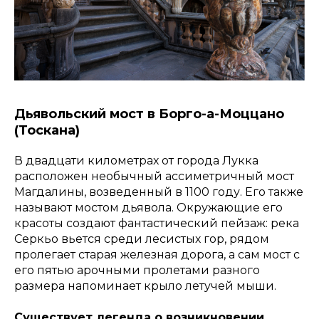
Дьявольский мост в Борго-а-Моццано
(Тоскана)
В двадцати километрах от города Лукка
расположен необычный ассиметричный мост
Магдалины, возведенный в 1100 году. Его также
называют мостом дьявола. Окружающие его
красоты создают фантастический пейзаж: река
Серкьо вьется среди лесистых гор, рядом
пролегает старая железная дорога, а сам мост с
его пятью арочными пролетами разного
размера напоминает крыло летучей мыши.
Существует легенда о возникновении