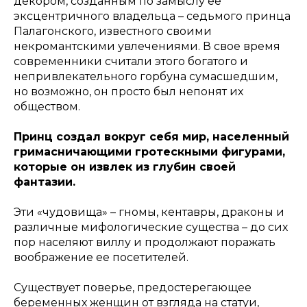
декором, созданным по замыслу ее
эксцентричного владельца – седьмого принца
Палагонского, известного своими
некромантскими увлечениями. В свое время
современники считали этого богатого и
непривлекательного горбуна сумасшедшим,
но возможно, он просто был непонят их
обществом.
Принц создал вокруг себя мир, населенный
гримасничающими гротескными фигурами,
которые он извлек из глубин своей
фантазии.
Эти «чудовища» – гномы, кентавры, драконы и
различные мифологические существа – до сих
пор населяют виллу и продолжают поражать
воображение ее посетителей.
Существует поверье, предостерегающее
беременных женщин от взгляда на статуи,