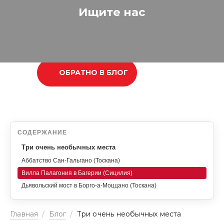
Ищите нас
ОБРАТНО В БЛОГ
СОДЕРЖАНИЕ
Три очень необычных места
Аббатство Сан-Гальгано (Тоскана)
Вилла Палагония в Багерии (Сицилия)
Дьявольский мост в Борго-а-Моццано (Тоскана)
Главная
/
Блог
/
Три очень необычных места