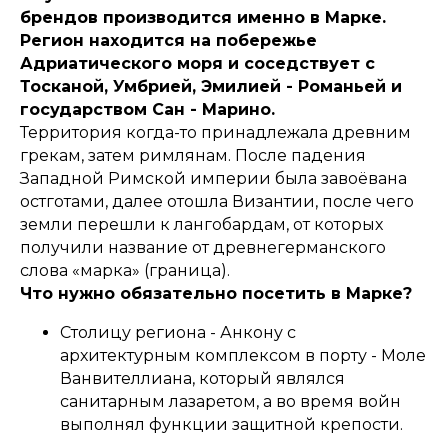
брендов производится именно в Марке.
Регион находится на побережье
Адриатического моря и соседствует с
Тосканой, Умбрией, Эмилией - Романьей и
государством Сан - Марино.
Территория когда-то принадлежала древним
грекам, затем римлянам. После падения
Западной Римской империи была завоёвана
остготами, далее отошла Византии, после чего
земли перешли к лангобардам, от которых
получили название от древнегерманского
слова «марка» (граница).
Что нужно обязательно посетить в Марке?
Столицу региона - Анкону с
архитектурным комплексом в порту - Моле
Ванвителлиана, который являлся
санитарным лазаретом, а во время войн
выполнял функции защитной крепости.