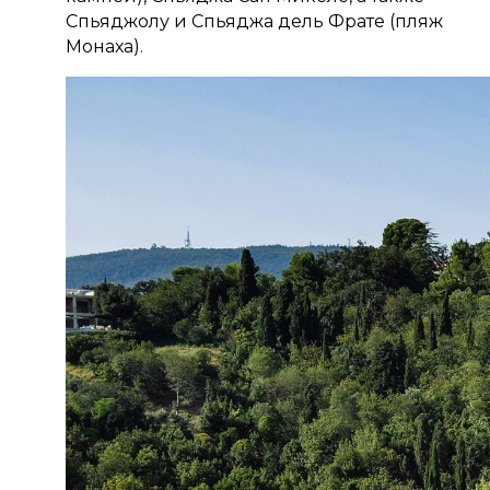
Спьяджолу и Спьяджа дель Фрате (пляж
Монаха).