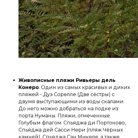
Живописные пляжи Ривьеры дель
Конеро
. Один из самых красивых и диких
пляжей - Дуэ Сорелле (Две сёстры) с
двумя выступающими из воды скалами.
До него можно добраться на лодке из
порта Нуманы. Пляжи, отмеченные
Голубым флагом: Спьяджа ди Портоново,
Спьяджа дей Сасси Нери (пляж Чёрных
камней), Спьяджа Сан Микеле, а также