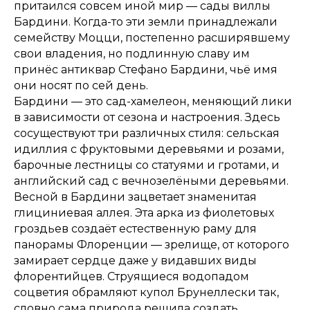
притаился совсем иной мир — сады виллы
Бардини. Когда-то эти земли принадлежали
семейству Моцци, постепенно расширявшему
свои владения, но подлинную славу им
принёс антиквар Стефано Бардини, чьё имя
они носят по сей день.
Бардини — это сад-хамелеон, меняющий лики
в зависимости от сезона и настроения. Здесь
сосуществуют три различных стиля: сельская
идиллия с фруктовыми деревьями и розами,
барочные лестницы со статуями и гротами, и
английский сад с вечнозелёными деревьями.
Весной в Бардини зацветает знаменитая
глициниевая аллея. Эта арка из фиолетовых
гроздьев создаёт естественную раму для
панорамы Флоренции — зрелище, от которого
замирает сердце даже у видавших виды
флорентийцев. Струящиеся водопадом
соцветия обрамляют купол Брунеллески так,
словно сама природа решила создать