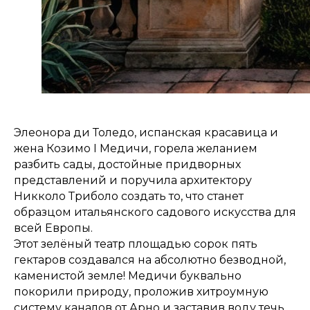
Элеонора ди Толедо, испанская красавица и
жена Козимо I Медичи, горела желанием
разбить сады, достойные придворных
представлений и поручила архитектору
Никколо Триболо создать то, что станет
образцом итальянского садового искусства для
всей Европы.
Этот зелёный театр площадью сорок пять
гектаров создавался на абсолютно безводной,
каменистой земле! Медичи буквально
покорили природу, проложив хитроумную
систему каналов от Арно и заставив воду течь