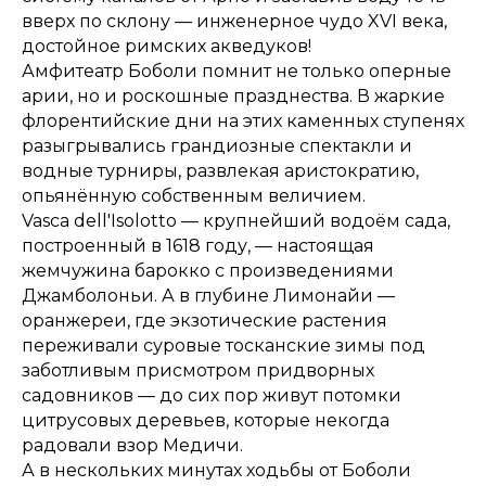
вверх по склону — инженерное чудо XVI века,
достойное римских акведуков!
Амфитеатр Боболи помнит не только оперные
арии, но и роскошные празднества. В жаркие
флорентийские дни на этих каменных ступенях
разыгрывались грандиозные спектакли и
водные турниры, развлекая аристократию,
опьянённую собственным величием.
Vasca dell'Isolotto — крупнейший водоём сада,
построенный в 1618 году, — настоящая
жемчужина барокко с произведениями
Джамболоньи. А в глубине Лимонайи —
оранжереи, где экзотические растения
переживали суровые тосканские зимы под
заботливым присмотром придворных
садовников — до сих пор живут потомки
цитрусовых деревьев, которые некогда
радовали взор Медичи.
А в нескольких минутах ходьбы от Боболи