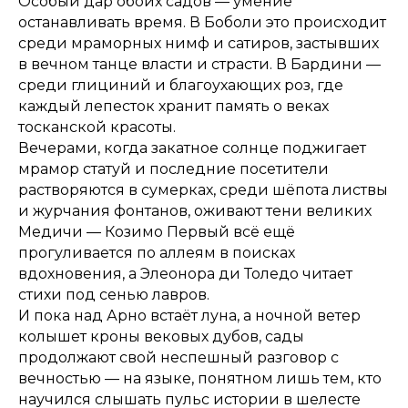
Особый дар обоих садов — умение
останавливать время. В Боболи это происходит
среди мраморных нимф и сатиров, застывших
в вечном танце власти и страсти. В Бардини —
среди глициний и благоухающих роз, где
каждый лепесток хранит память о веках
тосканской красоты.
Вечерами, когда закатное солнце поджигает
мрамор статуй и последние посетители
растворяются в сумерках, среди шёпота листвы
и журчания фонтанов, оживают тени великих
Медичи — Козимо Первый всё ещё
прогуливается по аллеям в поисках
вдохновения, а Элеонора ди Толедо читает
стихи под сенью лавров.
И пока над Арно встаёт луна, а ночной ветер
колышет кроны вековых дубов, сады
продолжают свой неспешный разговор с
вечностью — на языке, понятном лишь тем, кто
научился слышать пульс истории в шелесте