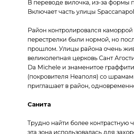
В переводе вилочка, из-за формы п
Включает часть улицы Spaccanapol
Район контролировался каморрой 
перестрелки были нормой, но после
прошлом. Улицы района очень жив
великолепная церковь Сант Агост
Da Michele и знаменитое граффит
(покровителя Неаполя) со шрамами
приглашает в район, одновремен
Санита
Трудно найти более контрастную ч
эта зона использовалась для захор