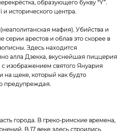
ерекрёстка, образующего букву “Y”.
i и исторического центра.
(неаполитанская мафия). Убийства и
 серии арестов и облав это скорее в
описны. Здесь находится
ино алла Дзекка, вкуснейшая пиццерия
и с изображением святого Януария
 на щеке, который как будто
но предупреждая.
асть города. В греко-римские времена,
онений. В 17 веке здесь строились