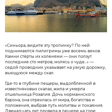
«Синьора, видите эту тропинку? По ней
поднимаются пилигримы уже восемь веков.
Камни стёрты их коленями — они ползут
последние сто метров, молясь о чуде...» —
седой проводник указывает на узкую дорожку,
вьющуюся между скал.
Где-то в глубине пещеры, выдолбленной в
известняковых скалах, жила и умерла
отшельница Розалия. Дочь норманнского
барона, она отреклась от мира, богатства и
положения, выбрав путь молитвы и покаяния.
Двенадцать лет провела в пещере на горе