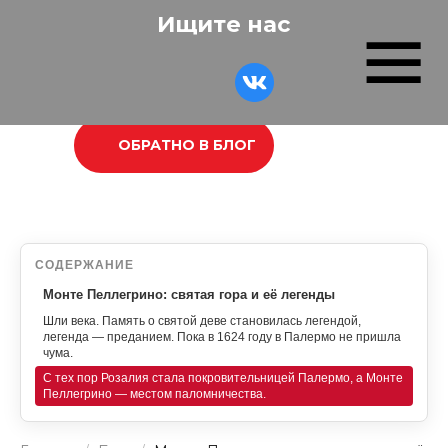
Ищите нас
ОБРАТНО В БЛОГ
СОДЕРЖАНИЕ
Монте Пеллегрино: святая гора и её легенды
Шли века. Память о святой деве становилась легендой,
легенда — преданием. Пока в 1624 году в Палермо не пришла
чума.
С тех пор Розалия стала покровительницей Палермо, а Монте
Пеллегрино — местом паломничества.