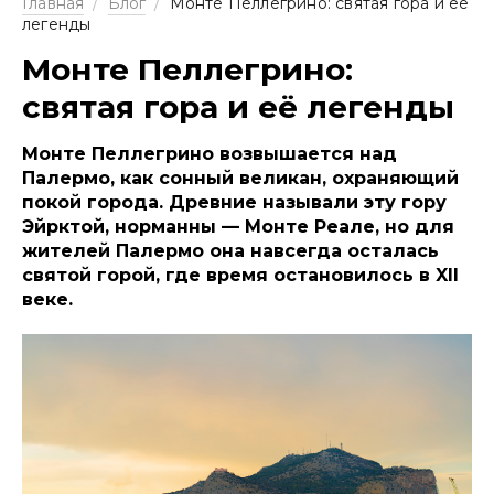
Главная
/
Блог
/
Монте Пеллегрино: святая гора и её
легенды
Монте Пеллегрино:
святая гора и её легенды
Монте Пеллегрино возвышается над
Палермо, как сонный великан, охраняющий
покой города. Древние называли эту гору
Эйрктой, норманны — Монте Реале, но для
жителей Палермо она навсегда осталась
святой горой, где время остановилось в XII
веке.