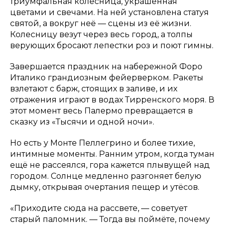
триумфальная колесница, украшенная
цветами и свечами. На ней установлена статуя
святой, а вокруг неё — сцены из её жизни.
Колесницу везут через весь город, а толпы
верующих бросают лепестки роз и поют гимны.
Завершается праздник на набережной Форо
Италико грандиозным фейерверком. Ракеты
взлетают с барж, стоящих в заливе, и их
отражения играют в водах Тирренского моря. В
этот момент весь Палермо превращается в
сказку из «Тысячи и одной ночи».
Но есть у Монте Пеллегрино и более тихие,
интимные моменты. Ранним утром, когда туман
ещё не рассеялся, гора кажется плывущей над
городом. Солнце медленно разгоняет белую
дымку, открывая очертания пещер и утёсов.
«Приходите сюда на рассвете, — советует
старый паломник. — Тогда вы поймёте, почему