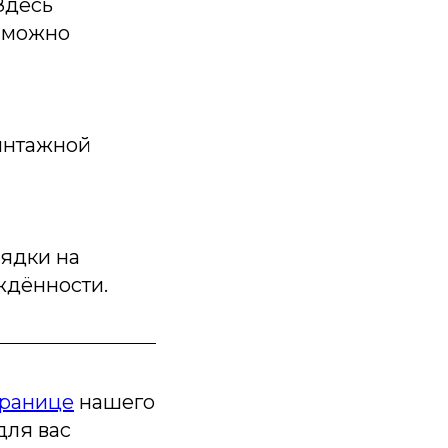
Здесь
к можно
интажной
лядки на
ждённости.
транице
нашего
для вас