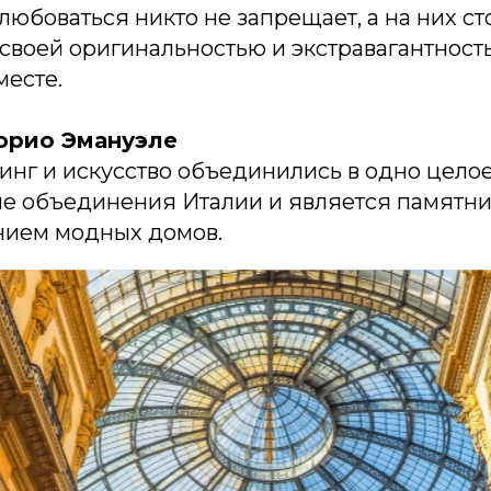
любоваться никто не запрещает, а на них ст
воей оригинальностью и экстравагантность
месте.
орио Эмануэле
инг и искусство объединились в одно целое
ле объединения Италии и является памятни
нием модных домов.