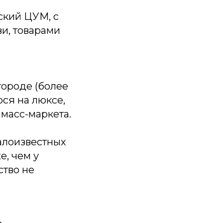
ский ЦУМ, с
и, товарами
городе (более
ося на люксе,
масс-маркета.
алоизвестных
е, чем у
ство не