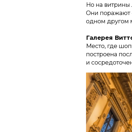
Но на витрины 
Они поражают с
одном другом 
Галерея Витт
Место, где шоп
построена пос
и сосредоточе