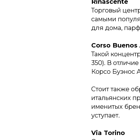
Rinascente
Торговый цент
самыми популя
для дома, пар
Corso Buenos 
Такой концентр
350). В отличи
Корсо Буэнос 
Стоит также о
итальянских пр
именитых бренд
уступает.
Via Torino