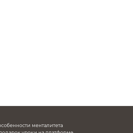
 особенности менталитета
 подарок уроки на платформе.