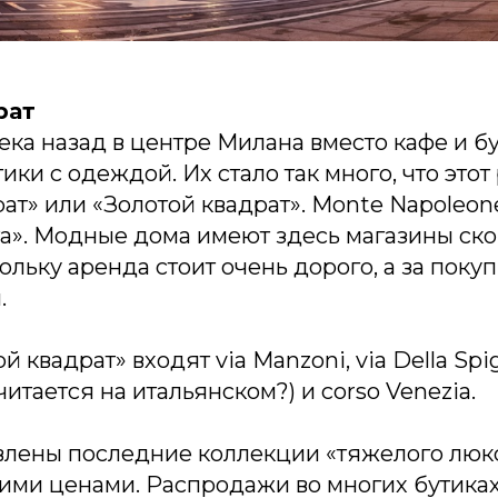
рат
ека назад в центре Милана вместо кафе и 
ики с одеждой. Их стало так много, что этот
т» или «Золотой квадрат». Monte Napoleone
а». Модные дома имеют здесь магазины ско
ольку аренда стоит очень дорого, а за поку
.
й квадрат» входят via Manzoni, via Della Spig
 читается на итальянском?) и corso Venezia.
влены последние коллекции «тяжелого люкс
ими ценами. Распродажи во многих бутиках 