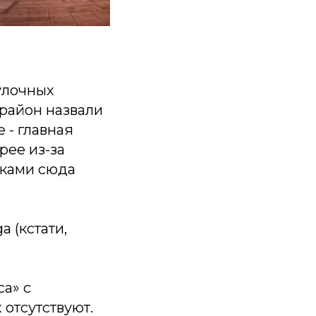
булочных
 район назвали
 - главная
рее из-за
пками сюда
a (кстати,
а» с
отсутствуют.