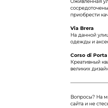
Оживлённая ул
сосредоточены
приобрести ка
Via Brera
На данной ули
одежды и аксе
Corso di Porta
Креативный ква
великих дизай
Вопросы? На м
сайта и не сте