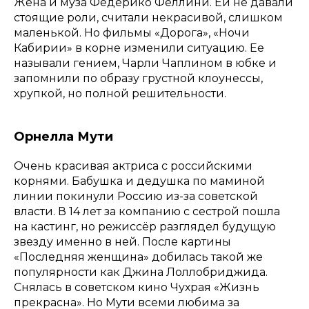
Жена и муза Федерико Феллини. Ей не давали
стоящие роли, считали некрасивой, слишком
маленькой. Но фильмы «Дорога», «Ночи
Кабирии» в корне изменили ситуацию. Ее
называли гением, Чарли Чаплином в юбке и
запомнили по образу грустной клоунессы,
хрупкой, но полной решительности.
Орнелла Мути
Очень красивая актриса с российскими
корнями. Бабушка и дедушка по маминой
линии покинули Россию из-за советской
власти. В 14 лет за компанию с сестрой пошла
на кастинг, но режиссёр разглядел будущую
звезду именно в ней. После картины
«Последняя женщина» добилась такой же
популярности как Джина Лоллобриджида.
Снялась в советском кино Чухрая «Жизнь
прекрасна». Но Мути всеми любима за