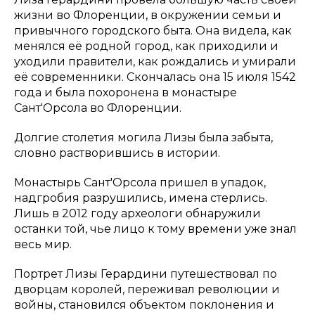
жизни во Флоренции, в окружении семьи и
привычного городского быта. Она видела, как
менялся её родной город, как приходили и
уходили правители, как рождались и умирали
её современники. Скончалась она 15 июля 1542
года и была похоронена в монастыре
Сант'Орсола во Флоренции.
Долгие столетия могила Лизы была забыта,
словно растворившись в истории.
Монастырь Сант'Орсола пришел в упадок,
надгробия разрушились, имена стерлись.
Лишь в 2012 году археологи обнаружили
останки той, чье лицо к тому времени уже знал
весь мир.
Портрет Лизы Герардини путешествовал по
дворцам королей, переживал революции и
войны, становился объектом поклонения и