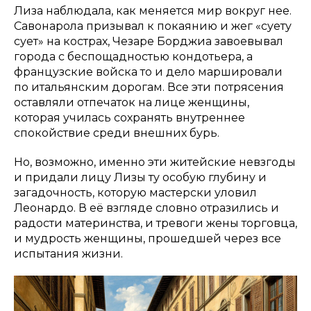
Лиза наблюдала, как меняется мир вокруг нее.
Савонарола призывал к покаянию и жег «суету
сует» на кострах, Чезаре Борджиа завоевывал
города с беспощадностью кондотьера, а
французские войска то и дело маршировали
по итальянским дорогам. Все эти потрясения
оставляли отпечаток на лице женщины,
которая училась сохранять внутреннее
спокойствие среди внешних бурь.
Но, возможно, именно эти житейские невзгоды
и придали лицу Лизы ту особую глубину и
загадочность, которую мастерски уловил
Леонардо. В её взгляде словно отразились и
радости материнства, и тревоги жены торговца,
и мудрость женщины, прошедшей через все
испытания жизни.