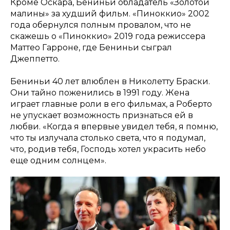
Кроме Оскара, Бениньи обладатель «Золотой
малины» за худший фильм. «Пиноккио» 2002
года обернулся полным провалом, что не
скажешь о «Пиноккио» 2019 года режиссера
Маттео Гарроне, где Бениньи сыграл
Джеппетто.
Бениньи 40 лет влюблен в Николетту Браски.
Они тайно поженились в 1991 году. Жена
играет главные роли в его фильмах, а Роберто
не упускает возможность признаться ей в
любви. «Когда я впервые увидел тебя, я помню,
что ты излучала столько света, что я подумал,
что, родив тебя, Господь хотел украсить небо
еще одним солнцем».