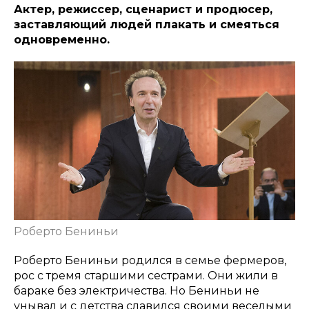
Актер, режиссер, сценарист и продюсер,
заставляющий людей плакать и смеяться
одновременно.
Роберто Бениньи
Роберто Бениньи родился в семье фермеров,
рос с тремя старшими сестрами. Они жили в
бараке без электричества. Но Бениньи не
унывал и с детства славился своими веселыми