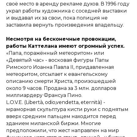
своё место в аренду рекламе духов. В 1996 году
украл работы художника с соседней выставки
и выдавал их за свои, пока полиция не
заставила вернуть произведения владельцу.
Несмотря на бесконечные провокации,
работы Каттелана имеют огромный успех.
«Папа, поражённый метеоритом» или
«Девятый час» - восковая фигуры Папы
Римского Иоанна Павла II, придавленная
метеоритом, отсылает к евангельскому
описанию смерти Христа, произошедшей
около 9 часов. Продана за 3 млн. долларов
миллиардеру Франсуа Пино.
L.O.V.E. (Libertà, odio,vendetta, eternità) -
мраморная скульптура кисти руки с поднятым
вверх средним пальцем находится перед
зданием миланской биржи. Многие
предположили, что жест направлен на мир