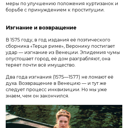
меры по улучшению положения куртизанок и
борьбе с принуждением к проституции.
Изгнание и возвращение
В 1575 году, в год издания её поэтического
сборника «Терце риме», Веронику постигает
удар — изгнание из Венеции. Эпидемия чумы
опустошает город, её дом разграбляют, она
теряет почти всё имущество.
Два года изгнания (1575—1577) не ломают её
духа. Возвращение в Венецию — и тут же
следует процесс инквизиции. Но мы уже
знаем, чем он закончился.