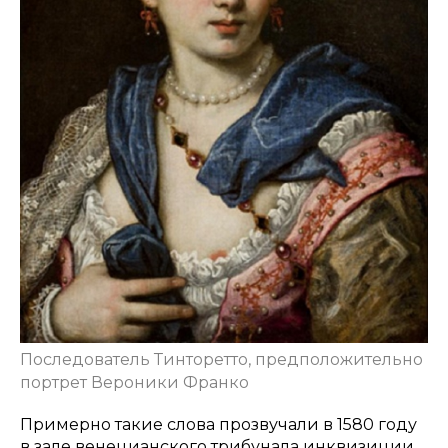
Последователь Тинторетто, предположительно
портрет Вероники Франко
Примерно такие слова прозвучали в 1580 году
в зале венецианского трибунала инквизиции.