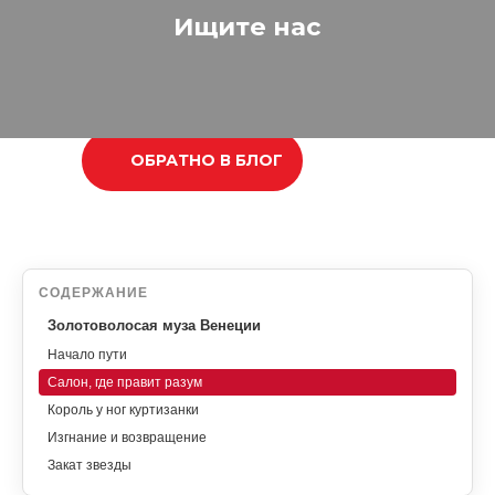
Ищите нас
ОБРАТНО В БЛОГ
СОДЕРЖАНИЕ
Золотоволосая муза Венеции
Начало пути
Салон, где правит разум
Король у ног куртизанки
Изгнание и возвращение
Закат звезды