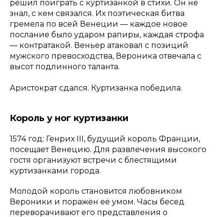
решил поиграть с куртизанкой в стихи. Он не
знал, с кем связался. Их поэтическая битва
гремела по всей Венеции — каждое новое
послание было ударом рапиры, каждая строфа
— контратакой. Веньер атаковал с позиций
мужского превосходства, Вероника отвечала с
высот подлинного таланта.
Аристократ сдался. Куртизанка победила.
Король у ног куртизанки
1574 год: Генрих III, будущий король Франции,
посещает Венецию. Для развлечения высокого
гостя организуют встречи с блестящими
куртизанками города.
Молодой король становится любовником
Вероники и поражён её умом. Часы бесед
переворачивают его представления о