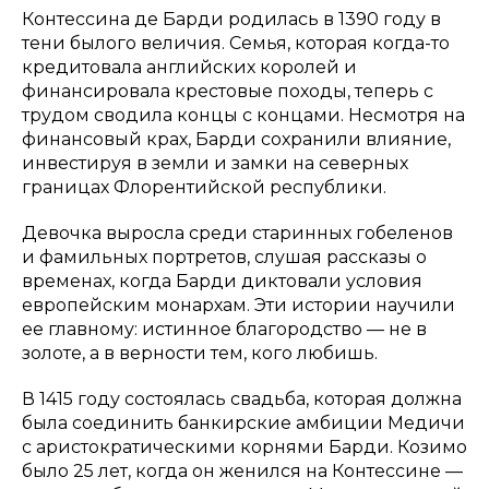
Контессина де Барди родилась в 1390 году в
тени былого величия. Семья, которая когда-то
кредитовала английских королей и
финансировала крестовые походы, теперь с
трудом сводила концы с концами. Несмотря на
финансовый крах, Барди сохранили влияние,
инвестируя в земли и замки на северных
границах Флорентийской республики.
Девочка выросла среди старинных гобеленов
и фамильных портретов, слушая рассказы о
временах, когда Барди диктовали условия
европейским монархам. Эти истории научили
ее главному: истинное благородство — не в
золоте, а в верности тем, кого любишь.
В 1415 году состоялась свадьба, которая должна
была соединить банкирские амбиции Медичи
с аристократическими корнями Барди. Козимо
было 25 лет, когда он женился на Контессине —