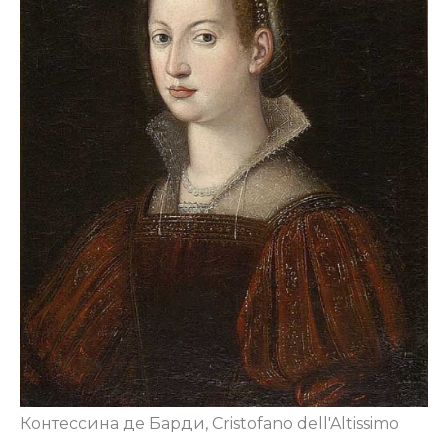
Контессина де Барди, Cristofano dell'Altissimo