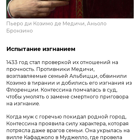
Пьеро ди Козимо де Медичи, Аньоло
Бронзино
Испытание изгнанием
1433 год стал проверкой их отношений на
прочность. Противники Медичи,
возглавляемые семьей Альбицци, обвинили
Козимо в тирании и добились его изгнания из
Флоренции. Контессина помчалась в суд,
чтобы умолять о замене смертного приговора
на изгнание.
Когда муж с горечью покидал родной город,
Контессина проявила силу характера, которая
потрясла даже врагов семьи. Она укрылась на
вилле Кафаджоло в Муджелло, где провела