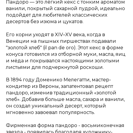
Пандоро — это лёгкий кекс с тонким ароматом
ванили, покрытый сахарной пудрой, идеально
подойдет для любителей классических
десертов без изюма и цукатов.
Его корни уходят в XIV–XV века, когда в
Венеции на пышных пиршествах подавали
"золотой хлеб" (il pan de oro). Этот кекс в форме
конуса готовился из отборной муки, масла, яиц
и мёда и покрывался настоящими золотыми
листьями для подчеркнутой роскоши.
В 1894 году Доменико Мелегатти, мастер-
кондитер из Вероны, запатентовал рецепт
пандоро, изменив традиционный «золотой
хлеб». Добавив больше масла, сахара и ванили,
он создал уникальный десерт, который
мгновенно завоевал популярность.
Фирменная форма пандоро - восьмиконечная
звезда - появилась благодаря художнику-