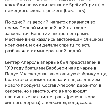
коктейли получили название Spritz (Спритц) от
немецкого слова «spritzen» (брызгать).
По одной из версий, напиток появился во
время Первой мировой войны в ходе
завоевания Венеции австро-венграми.
Местные вина казались австрийцам слишком
крепкими, и они делали спритц, то есть
разбавляли их минеральной водой.
Биттер Апероль впервые был представлен в
1919 году братьями Барбьери на ярмарке в
Падуе. Унаследовав алкогольную фабрику отца,
братья экспериментировали над созданием
нового продукта. Состав Апероля держится в
секрете, но известно, что в него входят
настоянные на спирте травы (ревень, кора
хинного дерева), апельсины, вода, сахар.