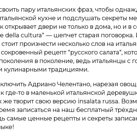
освоить пару итальянских фраз, чтобы однаж
итальянской кухне и подслушать секреты м
 открывает двери не только в дома, но и в с
ave della cultura" — шепчет старая поговорка.
 стоит произнести несколько слов на италья
сокровенный рецепт "русского салата", кот
поколения в поколение, ведь итальянцы с 
и кулинарными традициями.
включить Адриано Челентано, нарезая овощ
ак где-то в маленькой итальянской деревуш
к же творит свою версию insalata russa. Во
время записаться на наш бесплатный трёхд
дь самые ценные рецепты и секреты записа
ыке!