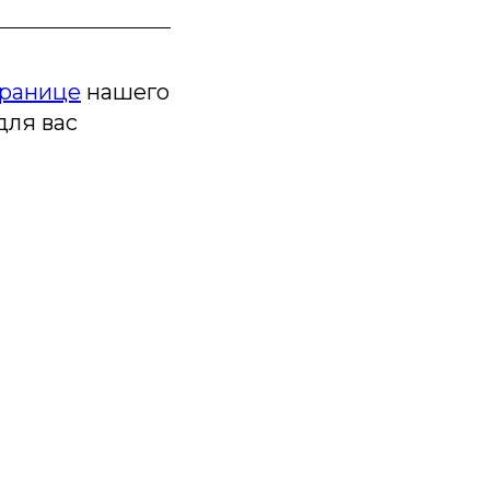
транице
нашего
для вас