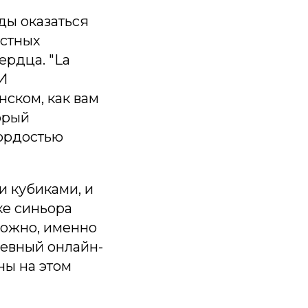
ды оказаться
естных
ердца. "La
 И
нском, как вам
орый
гордостью
и кубиками, и
ке синьора
зможно, именно
невный онлайн-
ны на этом