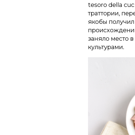
tesoro della cu
траттории, пер
якобы получил 
происхождении
заняло место в
культурами.