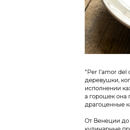
"Per l'amor del
деревушки, ког
исполнении ка
а горошек она 
драгоценные к
От Венеции до
кулинарные пр