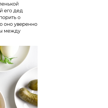
аленькой
й его дед
спорить о
о оно уверенно
бы между