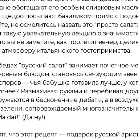
скане обогащают его особым оливковым масл
то щедро посыпают базиликом прямо с подо
те, не осмелитесь назвать это "просто сала
т такую увлекательную лекцию о значимост
то вы не заметите, как пролетит вечер, цели
 атмосферу итальянского гостеприимства.
едах "русский салат" занимает почётное м
сновным блюдом, становясь связующим зве
поров — чья бабушка готовила лучше, у ко
снее? Размахивая руками и перебивая друг
ужаются в бесконечные дебаты, а в воздух
 зелени, сопровождаемый многозначитель
 dai!" (Да ну!).
т, что этот рецепт — подарок русской арис