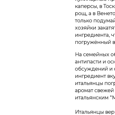
каперсы, в То
рощ, а в Вене
только подумай
хозяйки закатя
ингредиента, ч
погружённый в
На семейных об
антипасти и о
обсуждений и с
ингредиент вку
итальянцы погр
аромат свежей
итальянским "Ma
Итальянцы веря