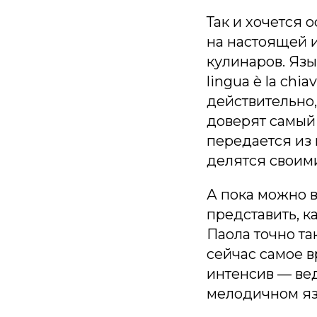
Так и хочется 
на настоящей 
кулинаров. Язык
lingua è la chi
действительно,
доверят самый 
передается из 
делятся своим
А пока можно 
представить, к
Паола точно та
сейчас самое 
интенсив — ве
мелодичном яз