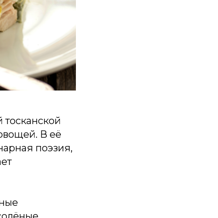
ой тосканской
овощей. В её
нарная поэзия,
ает
ьные
солёные