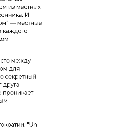
ом из местных
конника. И
том" — местные
и каждого
ком
есто между
ном для
го секретный
 друга,
е проникает
ным
тократии. "Un