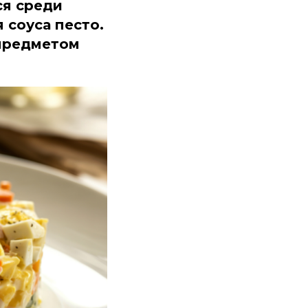
ся среди
 соуса песто.
 предметом