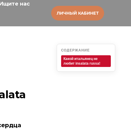
Ищите нас
ЛИЧНЫЙ КАБИНЕТ
СОДЕРЖАНИЕ
Какой итальянец не
любит insalata russa!
alata
сердца