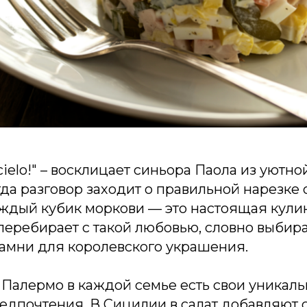
 cielo!" – восклицает синьора Паола из уютн
да разговор заходит о правильной нарезке 
ждый кубик моркови — это настоящая кули
перебирает с такой любовью, словно выбир
амни для королевского украшения.
 Палермо в каждой семье есть свои уникал
едпочтения. В Сицилии в салат добавляют 