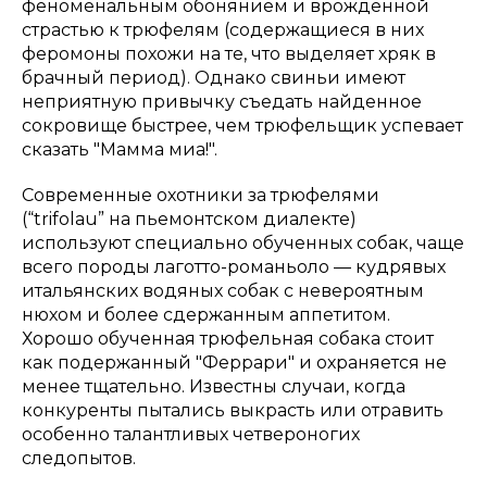
феноменальным обонянием и врождённой
страстью к трюфелям (содержащиеся в них
феромоны похожи на те, что выделяет хряк в
брачный период). Однако свиньи имеют
неприятную привычку съедать найденное
сокровище быстрее, чем трюфельщик успевает
сказать "Мамма миа!".
Современные охотники за трюфелями
(“trifolau” на пьемонтском диалекте)
используют специально обученных собак, чаще
всего породы лаготто-романьоло — кудрявых
итальянских водяных собак с невероятным
нюхом и более сдержанным аппетитом.
Хорошо обученная трюфельная собака стоит
как подержанный "Феррари" и охраняется не
менее тщательно. Известны случаи, когда
конкуренты пытались выкрасть или отравить
особенно талантливых четвероногих
следопытов.