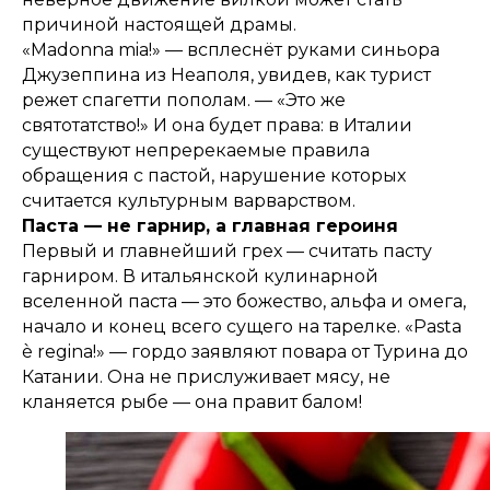
причиной настоящей драмы.
«Madonna mia!» — всплеснёт руками синьора
Джузеппина из Неаполя, увидев, как турист
режет спагетти пополам. — «Это же
святотатство!» И она будет права: в Италии
существуют непререкаемые правила
обращения с пастой, нарушение которых
считается культурным варварством.
Паста — не гарнир, а главная героиня
Первый и главнейший грех — считать пасту
гарниром. В итальянской кулинарной
вселенной паста — это божество, альфа и омега,
начало и конец всего сущего на тарелке. «Pasta
è regina!» — гордо заявляют повара от Турина до
Катании. Она не прислуживает мясу, не
кланяется рыбе — она правит балом!