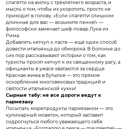
спагетти на вилку с трёхлетнего возраста, и
мысль о том, чтобы их укоротить, просто не
приходит в голову. «Если спагетти слишком
длинные для вас — возьмите пенне!» —
философски замечает шеф-повар Лука из
Рима.
Добавлять кетчуп к пасте — ещё один способ
довести итальянца до обморока. В Болонье до
сих пор рассказывают истории о том, как
туристы просят кетчуп к их священному рагу, а
официанты в ужасе хватаются за сердце.
Красная жижа в бутылке — это прямое
оскорбление многовековых традиций и
святости итальянской кухни!
Сырные табу: не все дороги ведут к
пармезану
Посыпать морепродукты пармезаном — это
кулинарный моветон, который заставит
содрогнуться любого уважающего себя
итальянца. «Formaggio e pesce — mai insieme!» —