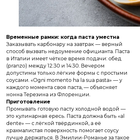
Временные рамки: когда паста уместна
Заказывать карбонару на завтрак — верный
способ вызвать недоумение официанта. Паста
в Италии имеет чёткое время подачи: обед
(pranzo) между 12:30 и 14:30. Вечером
допустимы только лёгкие формы с простыми
соусами. «Ogni momento ha la sua pasta» — у
каждого момента своя паста, — объясняет
нонна Терезина из Флоренции.
Приготовление
Промывать готовую пасту холодной водой —
это кулинарная ересь. Паста должна быть «al
dente» — с лёгкой твёрдинкой, а её
крахмалистая поверхность помогает соусу
лучше держаться. В Эмилии-Романье за такое