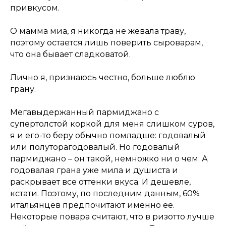
привкусом.
О мамма миа, я никогда не жевала траву,
поэтому остается лишь поверить сыроварам,
что она бывает сладковатой.
Лично я, признаюсь честно, больше люблю
грану.
Мегавыдержанный пармиджано с
супертолстой коркой для меня слишком суров,
я и его-то беру обычно помладше: годовалый
или полуторагодовалый. Но годовалый
пармиджано – он такой, немножко ни о чем. А
годовалая грана уже мила и душиста и
раскрывает все оттенки вкуса. И дешевле,
кстати. Поэтому, по последним данным, 60%
итальянцев предпочитают именно ее.
Некоторые повара считают, что в ризотто лучше