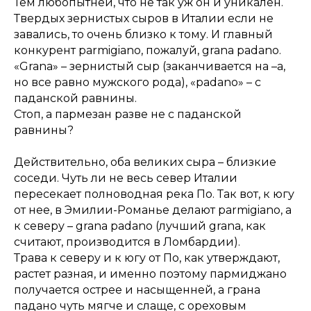
Тем любопытней, что не так уж он и уникален.
Твердых зернистых сыров в Италии если не
завались, то очень близко к тому. И главный
конкурент parmigiano, пожалуй, grana padano.
«Grana» – зернистый сыр (заканчивается на –а,
но все равно мужского рода), «padano» – с
паданской равнины.
Стоп, а пармезан разве не с паданской
равнины?
Действительно, оба великих сыра – близкие
соседи. Чуть ли не весь север Италии
пересекает полноводная река По. Так вот, к югу
от нее, в Эмилии-Романье делают parmigiano, а
к северу – grana padano (лучший grana, как
считают, производится в Ломбардии).
Трава к северу и к югу от По, как утверждают,
растет разная, и именно поэтому пармиджано
получается острее и насыщенней, а грана
падано чуть мягче и слаще, с ореховым