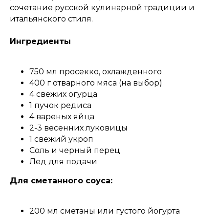
сочетание русской кулинарной традиции и
итальянского стиля.
Ингредиенты
750 мл просекко, охлажденного
400 г отварного мяса (на выбор)
4 свежих огурца
1 пучок редиса
4 вареных яйца
2-3 весенних луковицы
1 свежий укроп
Соль и черный перец
Лед для подачи
Для сметанного соуса:
200 мл сметаны или густого йогурта