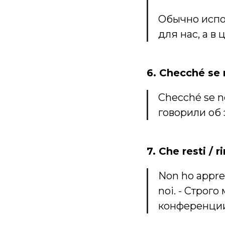
Обычно испол
для нас, а в
6. Checché se
Checché se ne 
говорили об 
7. Che resti /
Non ho apprez
noi. - Строг
конференции