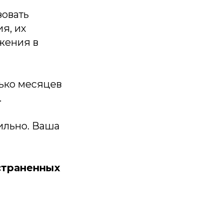
зовать
я, их
жения в
лько месяцев
.
ильно. Ваша
страненных