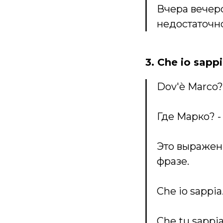
Вчера вечеро
недостаточно
3. Che io sapp
Dov'è Marco? 
Где Марко? -
Это выражен
фразе.
Che io sappia.
Che tu sappia