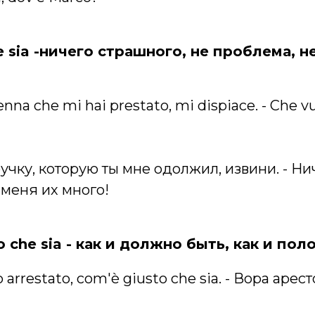
he sia -ничего страшного, не проблема, н
enna che mi hai prestato, mi dispiace. - Che vu
ручку, которую ты мне одолжил, извини. - Ни
 меня их много!
to che sia - как и должно быть, как и пол
to arrestato, com'è giusto che sia. - Вора арес