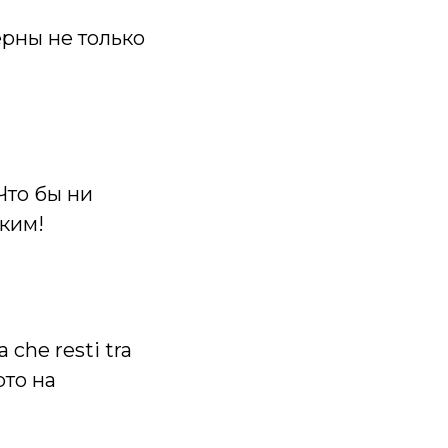
ерны не только
 Что бы ни
ским!
 che resti tra
рто на