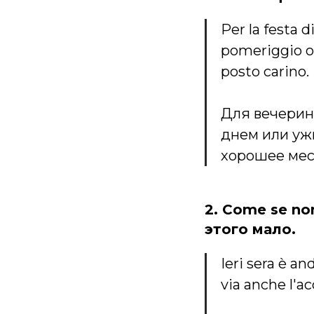
Per la festa 
pomeriggio o
posto carino.
Для вечерин
днем или уж
хорошее мес
2. Come se no
этого мало.
Ieri sera è a
via anche l'ac