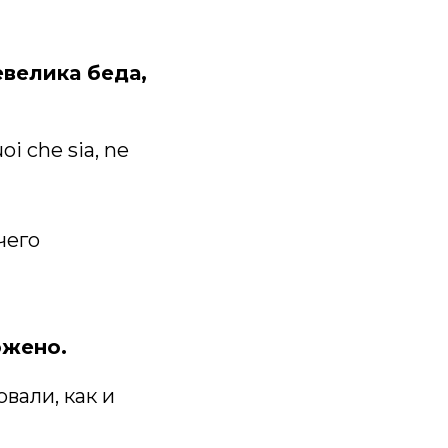
евелика беда,
oi che sia, ne
чего
ожено.
товали, как и