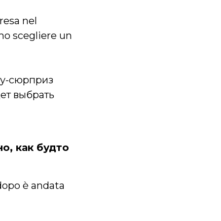
resa nel
mo scegliere un
ку-сюрприз
ет выбрать
но, как будто
 dopo è andata