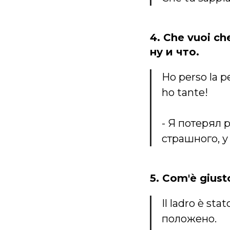
4. Che vuoi c
ну и что.
Ho perso la p
ho tante!
- Я потерял 
страшного, у
5. Com'è gius
Il ladro è sta
положено.