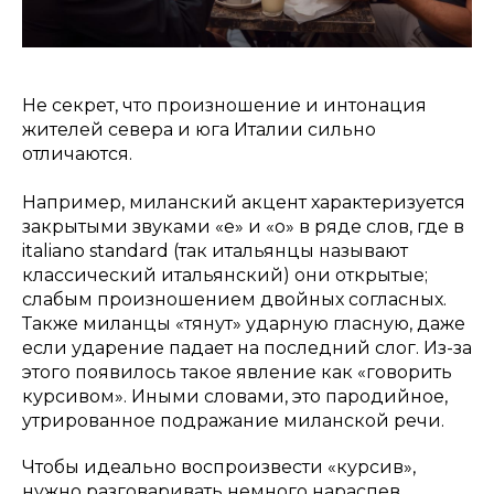
Не секрет, что произношение и интонация
жителей севера и юга Италии сильно
отличаются.
Например, миланский акцент характеризуется
закрытыми звуками «е» и «о» в ряде слов, где в
italiano standard (так итальянцы называют
классический итальянский) они открытые;
слабым произношением двойных согласных.
Также миланцы «тянут» ударную гласную, даже
если ударение падает на последний слог. Из-за
этого появилось такое явление как «говорить
курсивом». Иными словами, это пародийное,
утрированное подражание миланской речи.
Чтобы идеально воспроизвести «курсив»,
нужно разговаривать немного нараспев,