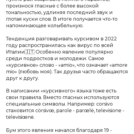
произнося гласные с более высокой
тональностью, удлиняя последний звук и
глотая куски слов. В итоге получается что-то
напоминающее колыбельную.
Тенденция разговаривать курсивом в 2022
году распространилась как вирус по всей
Италии🇮🇹 Особенно явление популярно
среди подростков и молодежи. Самое
«курсивное» слово - «amïo», что означает «amore
mio» (любовь моя). Так друзья часто обращаются
друг к другу.
В написании «курсивного» языка тоже есть
свои правила. Вместо гласных используются
специальные символы. Например: corsivo
становится cörsivœ, parole - parœlë, televisione -
tëlevisiœnë.
Бум этого явления начался благодаря 19 -