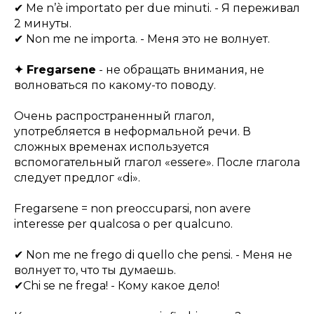
✔ Me n’è importato per due minuti. - Я переживал
2 минуты.
✔ Non me ne importa. - Меня это не волнует.
✦ Fregarsene
- не обращать внимания, не
волноваться по какому-то поводу.
Очень распространенный глагол,
употребляется в неформальной речи. В
сложных временах используется
вспомогательный глагол «essere». После глагола
следует предлог «di».
Fregarsene = non preoccuparsi, non avere
interesse per qualcosa o per qualcuno.
✔ Non me ne frego di quello che pensi. - Меня не
волнует то, что ты думаешь.
✔Chi se ne frega! - Кому какое дело!