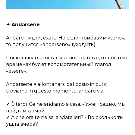
✦ Andarsene
Andare - идти, ехать. Но если прибавим «sene»,
то получится «andarsene» (уходить).
Поскольку глаголы с «si» возвратные, в сложных
временах будет вспомогательный глагол
«essere».
Andarsene = allontanarsi dal posto in cui ci
troviamo in questo momento, andare via.
✔ È tardi. Ce ne andiamo a casa. - Уже поздно. Мы
пойдем домой.
✔ A che ora te ne sei andata ieri? - Во сколько ты
ушла вчера?