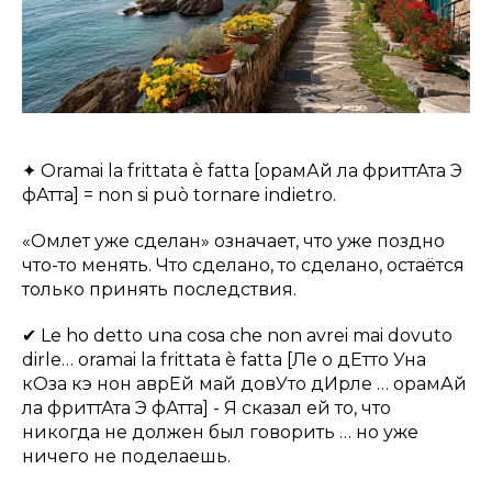
✦ Oramai la frittata è fatta [орамАй ла фриттАта Э
фАтта] = non si può tornare indietro.
«Омлет уже сделан» означает, что уже поздно
что-то менять. Что сделано, то сделано, остаётся
только принять последствия.
✔ Le ho detto una cosa che non avrei mai dovuto
dirle… oramai la frittata è fatta [Ле о дЕтто Уна
кОза кэ нон аврЕй май довУто дИрле … орамАй
ла фриттАта Э фАтта] - Я сказал ей то, что
никогда не должен был говорить … но уже
ничего не поделаешь.