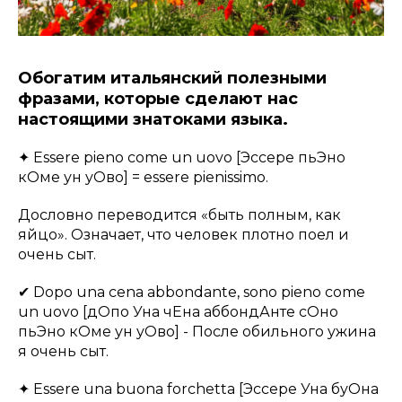
Обогатим итальянский полезными
фразами, которые сделают нас
настоящими знатоками языка.
✦ Essere pieno come un uovo [Эссере пьЭно
кОме ун уОво] = essere pienissimo.
Дословно переводится «быть полным, как
яйцо». Означает, что человек плотно поел и
очень сыт.
✔ Dopo una cena abbondante, sono pieno come
un uovo [дОпо Уна чЕна аббондАнте сОно
пьЭно кОме ун уОво] - После обильного ужина
я очень сыт.
✦ Essere una buona forchetta [Эссере Уна буОна