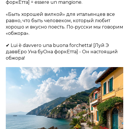
форкЕтта] = essere un mangione.
«Быть хорошей вилкой» для итальянцев все
равно, что быть человеком, который любит
хорошо и вкусно поесть. По-русски мы говорим
«обжора».
✔ Lui è davvero una buona forchetta! [Луй Э
даввЕро Уна буОна форкЕтта] - Он настоящий
обжора!