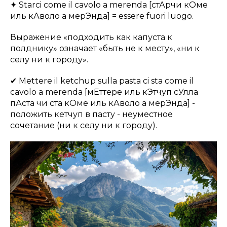
✦ Starci come il cavolo a merenda [стАрчи кОме
иль кАволо а мерЭнда] = essere fuori luogo.
Выражение «подходить как капуста к
полднику» означает «быть не к месту», «ни к
селу ни к городу».
✔ Mettere il ketchup sulla pasta ci sta come il
cavolo a merenda [мЕттере иль кЭтчуп сУлла
пАста чи ста кОме иль кАволо а мерЭнда] -
положить кетчуп в пасту - неуместное
сочетание (ни к селу ни к городу).