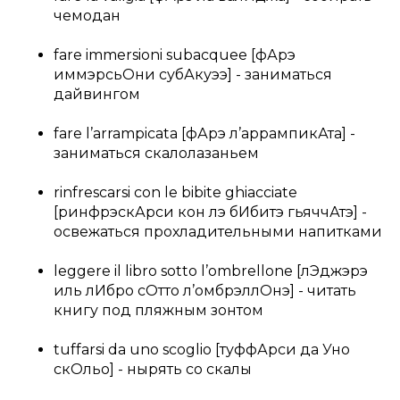
чемодан
fare immersioni subacquee [фАрэ
иммэрсьОни субАкуээ] - заниматься
дайвингом
fare l’arrampicata [фАрэ л’аррампикАта] -
заниматься скалолазаньем
rinfrescarsi con le bibite ghiacciate
[ринфрэскАрси кон лэ бИбитэ гьяччАтэ] -
освежаться прохладительными напитками
leggere il libro sotto l’ombrellone [лЭджэрэ
иль лИбро сОтто л’омбрэллОнэ] - читать
книгу под пляжным зонтом
tuffarsi da uno scoglio [туффАрси да Уно
скОльо] - нырять со скалы