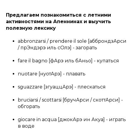
Предлагаем познакомиться с летними
активностями на Апеннинах и выучить
полезную лексику
abbronzarsi / prendere il sole [абброндзАрси
/ прЭндэрэ иль сОлэ] - загорать
fare il bagno [фАрэ иль бАньо] - купаться
nuotare [нуотАрэ] - плавать
sguazzare [згуаццАрэ] - плескаться
bruciarsi / scottarsi [бручАрси / скоттАрси] -
обгорать
giocare in acqua [джокАрэ ин Акуа] - играть
в воде