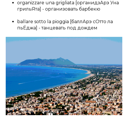
organizzare una grigliata [органидзАрэ Уна
грильЯта] - организовать барбекю
ballare sotto la pioggia [баллАрэ сОтто ла
пьЁджа] - танцевать под дождем