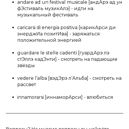
andare ad un festival musicale [андАрэ ад ун
фЭстиваль музикАлэ] - идти на
музыкальный фестиваль
caricarsi di energia positiva [карикАрси ди
энерджИa позитИвa] - заряжаться
положительной энергией
guardare le stelle cadenti [гуардАрэ лэ
стЭллэ кадЭнти] - смотреть на падающие
звёзды
vedere l’alba [вэдЭрэ л’Альба] - смотреть на
рассвет
innamorarsi [иннаморАрси] - влюбиться