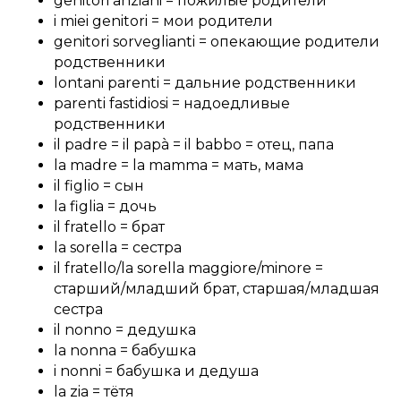
genitori anziani = пожилые родители
i miei genitori = мои родители
genitori sorveglianti = опекающие родители
родственники
lontani parenti = дальние родственники
parenti fastidiosi = надоедливые
родственники ⠀
il padre = il papà = il babbo = отец, папа
la madre = la mamma = мать, мама
il figlio = сын
la figlia = дочь
il fratello = брат
la sorella = сестра
il fratello/la sorella maggiore/minore =
старший/младший брат, старшая/младшая
сестра
il nonno = дедушка
la nonna = бабушка
i nonni = бабушка и дедуша
la zia = тётя