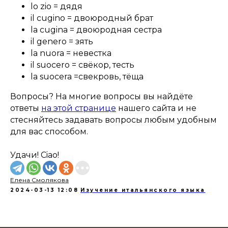
lo zio = дядя
il cugino = двоюродный брат
la cugina = двоюродная сестра
il genero = зять
la nuora = невестка
il suocero = свёкор, тесть
la suocera =свекровь, тёща ⠀
Вопросы? На многие вопросы вы найдёте
ответы
на этой странице
нашего сайта и не
стесняйтесь задавать вопросы любым удобным
для вас способом.
Удачи! Ciao!
Елена Смолякова
2024-03-13 12:08
Изучение итальянского языка