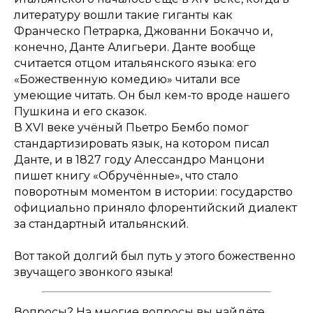
литературу вошли такие гиганты как
Франческо Петрарка, Джованни Бокаччо и,
конечно, Данте Алигьери. Данте вообще
считается отцом итальянского языка: его
«Божественную комедию» читали все
умеющие читать. Он был кем-то вроде нашего
Пушкина и его сказок.
В XVI веке учёный Пьетро Бембо помог
стандартизировать язык, на котором писал
Данте, и в 1827 году Алессандро Манцони
пишет книгу «Обручённые», что стало
поворотным моментом в истории: государство
официально приняло флорентийский диалект
за стандартный итальянский.
Вот такой долгий был путь у этого божественно
звучащего звонкого языка!
Вопросы? На многие вопросы вы найдёте