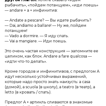
рыбачить», «пойдем потанцуем», «иди поешь»
— andare + a + инфинитив:
—
Andate a pescare?
— Вы идете рыбачить?
—
Dai, andiamo a ballare!
— Ну же, пойдем
потанцуем!
—
Vado a dormire.
— Я иду спать.
—
Vai a mangiare.
— Иди поешь.
Это очень частая конструкция — запомните ее
целиком, как блок.
Andare a fare qualcosa
—
«идти что-то делать».
Кроме городов и инфинитивов, с предлогом A
идут несколько устойчивых выражений,
которые надо просто знать наизусть:
a casa
(домой),
a scuola
(в школу),
a teatro
(в театр),
a
letto
(в кровать / спать).
Предлог A + артикль сливаются в знакомые