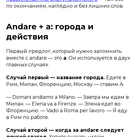
по окончаниям, наглядно и без лишних слов.
Andare + a: города и
действия
Первый предлог, который нужно запомнить
вместе с andare — это
a
. Он используется в двух
главных случаях.
Случай первый — название города.
Едете в
Рим, Милан, Флоренцию, Москву — ставим A:
—
Domani andiamo a Milano.
— Завтра мы едем в
Милан. —
Elena va a Firenze.
— Элена едет во
Флоренцию. —
Vado a Roma per lavoro.
— Я еду
в Рим по работе.
Случай второй — когда за andare следует
другой глагол.
Хотите сказать «идем