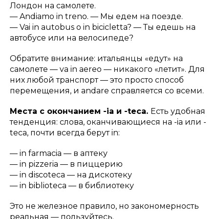
Лондон на самолете.
—
Andiamo in treno.
— Мы едем на поезде.
—
Vai in autobus o in bicicletta?
— Ты едешь на
автобусе или на велосипеде?
Обратите внимание: итальянцы «едут» на
самолете — va in aereo — никакого «летит». Для
них любой транспорт — это просто способ
перемещения, и andare справляется со всеми.
Места с окончанием -ia и -teca.
Есть удобная
тенденция: слова, оканчивающиеся на -ia или -
teca, почти всегда берут in:
—
in farmacia
— в аптеку
—
in pizzeria
— в пиццерию
—
in discoteca
— на дискотеку
—
in biblioteca
— в библиотеку
Это не железное правило, но закономерность
реальная — пользуйтесь.