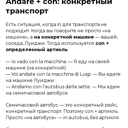
Andare + con: конкретный
транспорт
Есть ситуация, когда in для транспорта не
подходит. Когда вы говорите не просто «на
машине», а
на конкретной машине
— вашей,
соседа, Луиджи. Тогда используется
con +
определенный артикль
:
—
Io vado con la macchina.
— Я еду на своей
машине (на конкретной).
—
Voi andate con la macchina di Luigi.
— Вы едете
на машине Луиджи.
—
Andiamo con l'autobus delle sette.
— Мы едем
на семичасовом автобусе.
Семичасовой автобус — это конкретный рейс,
конкретный транспорт. Поэтому con + артикль.
Просто «на автобусе» —
in autobus
, без артикля.