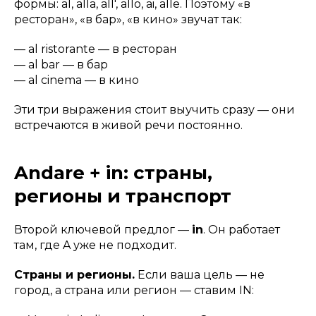
формы:
al, alla, all', allo, ai, alle
. Поэтому «в
ресторан», «в бар», «в кино» звучат так:
—
al ristorante
— в ресторан
—
al bar
— в бар
— al cinema
— в кино
Эти три выражения стоит выучить сразу — они
встречаются в живой речи постоянно.
Andare + in: страны,
регионы и транспорт
Второй ключевой предлог —
in
. Он работает
там, где A уже не подходит.
Страны и регионы.
Если ваша цель — не
город, а страна или регион — ставим IN: