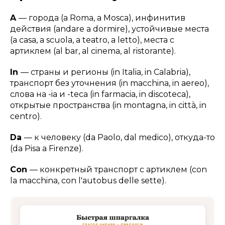
A
— города (a Roma, a Mosca), инфинитив
действия (andare a dormire), устойчивые места
(a casa, a scuola, a teatro, a letto), места с
артиклем (al bar, al cinema, al ristorante).
In
— страны и регионы (in Italia, in Calabria),
транспорт без уточнения (in macchina, in aereo),
слова на -ia и -teca (in farmacia, in discoteca),
открытые пространства (in montagna, in città, in
centro).
Da
— к человеку (da Paolo, dal medico), откуда-то
(da Pisa a Firenze).
Con
— конкретный транспорт с артиклем (con
la macchina, con l'autobus delle sette).