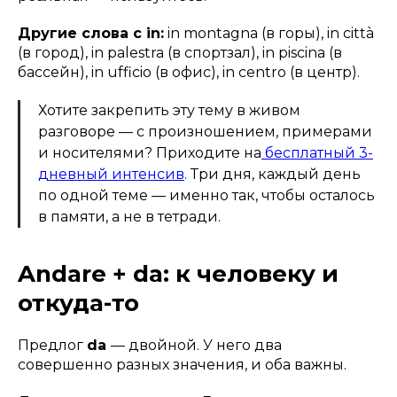
Другие слова с in:
in montagna
(в горы),
in città
(в город),
in palestra
(в спортзал),
in piscina
(в
бассейн),
in ufficio
(в офис),
in centro
(в центр).
Хотите закрепить эту тему в живом
разговоре — с произношением, примерами
и носителями? Приходите на
бесплатный 3-
дневный интенсив
. Три дня, каждый день
по одной теме — именно так, чтобы осталось
в памяти, а не в тетради.
Andare + da: к человеку и
откуда-то
Предлог
da
— двойной. У него два
совершенно разных значения, и оба важны.