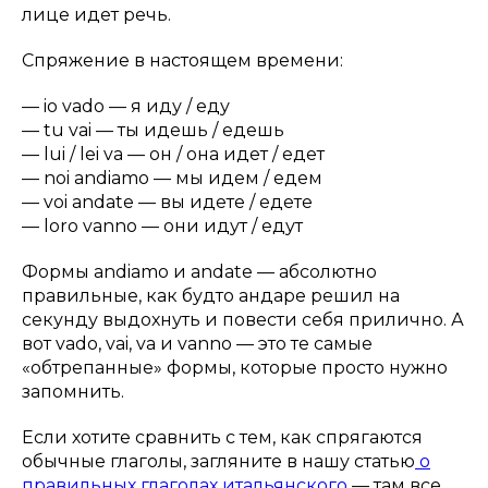
лице идет речь.
Спряжение в настоящем времени:
—
io vado
— я иду / еду
—
tu vai
— ты идешь / едешь
—
lui / lei va
— он / она идет / едет
—
noi andiamo
— мы идем / едем
—
voi andate
— вы идете / едете
—
loro vanno
— они идут / едут
Формы
andiamo
и
andate
— абсолютно
правильные, как будто андаре решил на
секунду выдохнуть и повести себя прилично. А
вот vado, vai, va и vanno — это те самые
«обтрепанные» формы, которые просто нужно
запомнить.
Если хотите сравнить с тем, как спрягаются
обычные глаголы, загляните в нашу статью
о
правильных глаголах итальянского
— там все