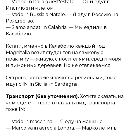
—
Vanno in Italia quest'estate
. — Они едут в
Италию этим летом.
—
Vado in Russia a Natale.
— Я еду в Россию на
Рождество.
—
Siamo andati in Calabria.
— Мы ездили в
Калабрию.
Кстати, именно в Калабрию каждый год
Magnitalia возит студентов на языковую
практику — живую, с носителями, среди моря
и лимонных деревьев. Но не отвлекаемся.
Острова, которые являются регионами, тоже
идут с IN:
in Sicilia, in Sardegna.
Транспорт (без уточнения).
Хотите сказать, на
чем едете — просто назвать вид транспорта —
тоже IN:
—
Vado in macchina.
— Я еду на машине.
—
Marco va in aereo a Londra.
— Марко летит в