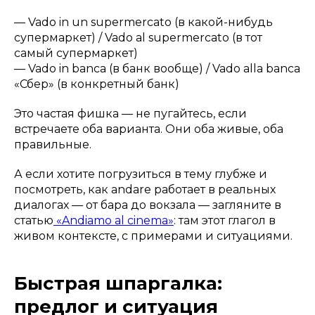
—
Vado in un supermercato
(в какой-нибудь
супермаркет) /
Vado al supermercato
(в тот
самый супермаркет)
—
Vado in banca
(в банк вообще) /
Vado alla banca
«Сбер»
(в конкретный банк)
Это частая фишка — не пугайтесь, если
встречаете оба варианта. Они оба живые, оба
правильные.
А если хотите погрузиться в тему глубже и
посмотреть, как andare работает в реальных
диалогах — от бара до вокзала — загляните в
статью
«Andiamo al cinema»
: там этот глагол в
живом контексте, с примерами и ситуациями.
Быстрая шпаргалка:
предлог и ситуация