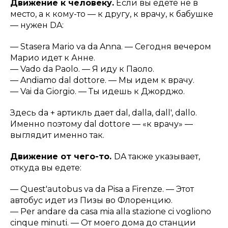
Движение к человеку.
Если вы едете не в
место, а к кому-то — к другу, к врачу, к бабушке
— нужен DA:
—
Stasera Mario va da Anna.
— Сегодня вечером
Марио идет к Анне.
—
Vado da Paolo.
— Я иду к Паоло.
—
Andiamo dal dottore.
— Мы идем к врачу.
—
Vai da Giorgio.
— Ты идешь к Джорджо.
Здесь da + артикль дает
dal, dalla, dall', dallo
.
Именно поэтому
dal dottore
— «к врачу» —
выглядит именно так.
Движение от чего-то.
DA также указывает,
откуда вы едете:
—
Quest'autobus va da Pisa a Firenze.
— Этот
автобус идет из Пизы во Флоренцию.
— Per andare da casa mia alla stazione ci vogliono
cinque minuti.
— От моего дома до станции