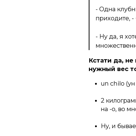
- Одна клубн
приходите, - 
- Ну да, я хо
множественн
Кстати да, н
нужный вес т
un chilo (у
2 килограмм
на -о, во м
Ну, и бывае