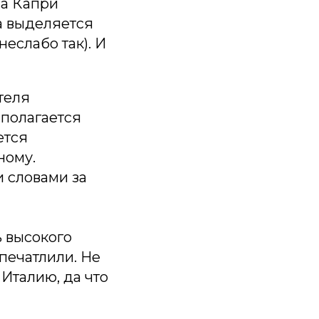
на Капри
a выделяется
неслабо так). И
теля
 полагается
ется
ному.
 словами за
ь высокого
Впечатлили. Не
 Италию, да что