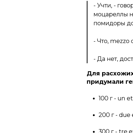
- Учти, - го
моцареллы н
помидоры до
- Что, mezzo 
- Да нет, дос
Для расхожих
придумали ген
100 г - un e
200 г - due 
300 г - tre e