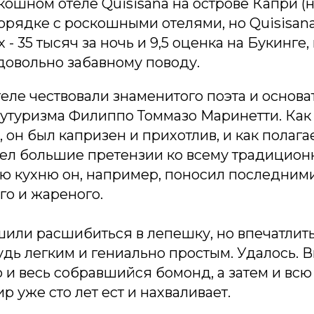
скошном отеле Quisisana на острове Капри (
орядке с роскошными отелями, но Quisisan
- 35 тысяч за ночь и 9,5 оценка на Букинге, 
довольно забавному поводу.
отеле чествовали знаменитого поэта и основа
футуризма Филиппо Томмазо Маринетти. Как
 он был капризен и прихотлив, и как полага
мел большие претензии ко всему традицион
ю кухню он, например, поносил последними
го и жареного.
шили расшибиться в лепешку, но впечатлит
удь легким и гениально простым. Удалось. 
но и весь собравшийся бомонд, а затем и всю
ир уже сто лет ест и нахваливает.