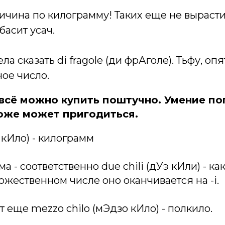
ичина по килограмму! Таких еще не выраст
басит усач.
тела сказать di fragole (ди фрАголе). Тьфу, опя
ое число.
е всё можно купить поштучно. Умение п
оже может пригодиться.
н кИло) - килограмм
а - соответственно due chili (дУэ кИли) - к
ножественном числе оно оканчивается на -i.
т еще mezzo chilo (мЭдзо кИло) - полкило.