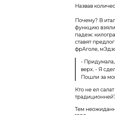
Назвав количес
Почему? В итал
функцию взяли 
падеж: килогра
ставят предлог 
фрАголе, мЭдз
- Придумала,
верх. - Я сде
Пошли за мо
Кто не ел салат
традиционней
Тем неожиданне