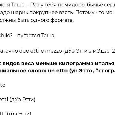
ворю я Таше. - Раз у тебя помидоры бычье сер
адо шарик покрупнее взять. Потому что мо
лжны быть одного формата.
chilo? - пугается Таша.
таточно due etti e mezzo (дУэ Этти э мЭдзо, 25
 видов веса меньше килограмма италь
иальное слово: un etto (ун Этто, “стогр
tto
etti (дУэ Этти)
tti (трэ Этти)