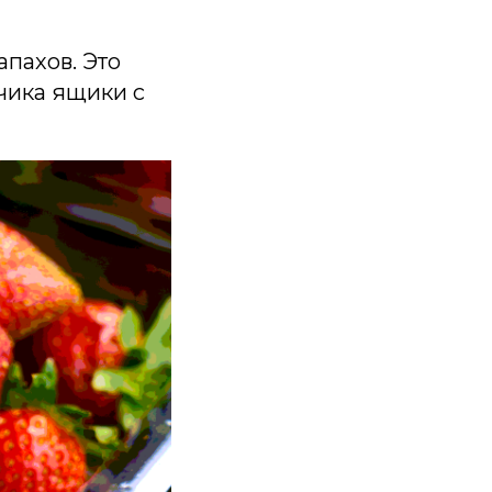
апахов. Это
нчика ящики с