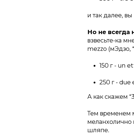
и так далее, в
Но не всегда
взвесьте-ка мн
mezzo (мЭдзо, 
150 г - un 
250 г - due
А как скажем “3
Тем временем м
меланхолично г
шляпе.