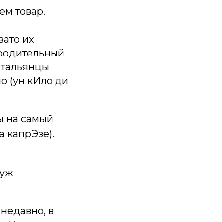
ем товар.
зато их
 родительный
 итальянцы
gio (ун кИло ди
ы на самый
а капрЭзе).
 уж
недавно, в