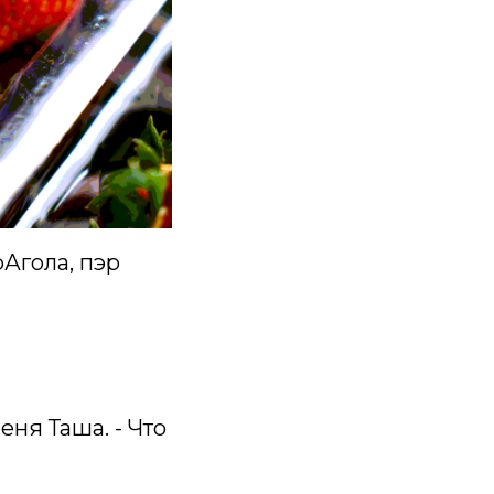
фрАгола, пэр
еня Таша. - Что