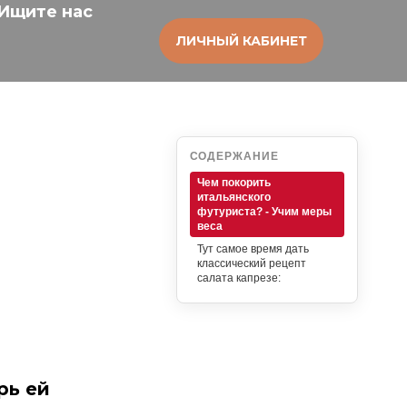
Ищите нас
ЛИЧНЫЙ КАБИНЕТ
СОДЕРЖАНИЕ
Чем покорить
итальянского
футуриста? - Учим меры
веса
Тут самое время дать
классический рецепт
салата капрезе:
рь ей