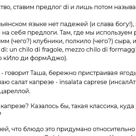
тво, ставим предлог di и лишь потом называ
ьянском языке нет падежей (и слава богу!), 
на себя предлоги. Там, где мы используем
мм (чего?) клубники, полкило (чего?) сыра,
di: un chilo di fragole, mezzo chilo di formag
о кИло ди формАджо).
 - говорит Таша, бережно пристраивая ягод
лаю салат капрезе - insalata caprese (инсалАт
цареллой.
 капрезе? Казалось бы, такая классика, куда
?
й, что блюдо это придумано относительно 