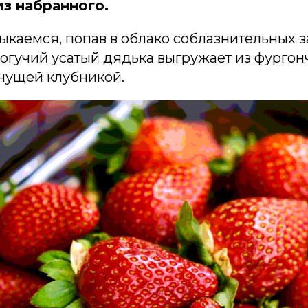
из набранного.
ыкаемся, попав в облако соблазнительных з
могучий усатый дядька выгружает из фурго
нущей клубникой.