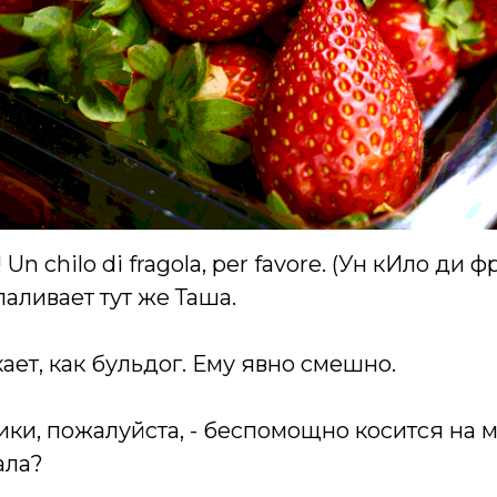
 Un chilo di fragola, per favore. (Ун кИло ди 
паливает тут же Таша.
ет, как бульдог. Ему явно смешно.
ики, пожалуйста, - беспомощно косится на м
ала?