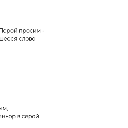
Порой просим -
вшееся слово
ым,
иньор в серой