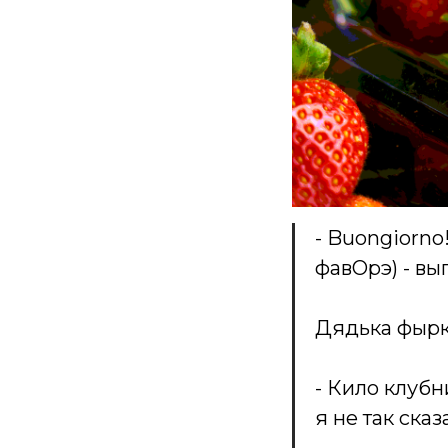
- Buongiorno!
фавОрэ) - вы
Дядька фырка
- Кило клубн
я не так сказ