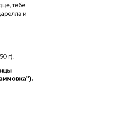
дце, тебе
царелла и
0 г).
янцы
аммовка”).