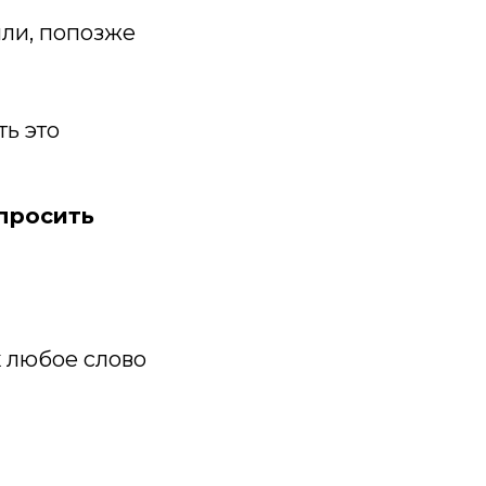
или, попозже
ть это
опросить
ак любое слово