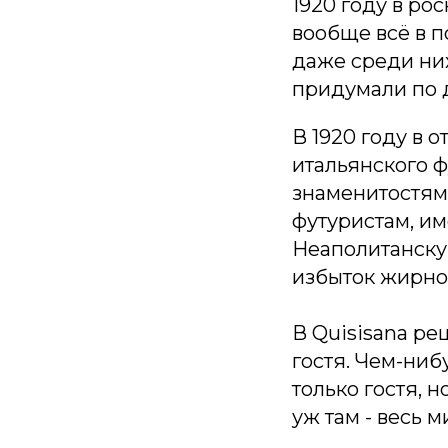
1920 году в ро
вообще всё в п
даже среди них 
придумали по 
В 1920 году в 
итальянского 
знаменитостям,
футуристам, и
Неаполитанску
избыток жирно
В Quisisana ре
гостя. Чем-ниб
только гостя, 
уж там - весь м