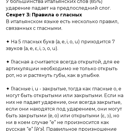
У большинства итальянских слов (85%)
ударение падает на предпоследний слог.
Секрет 3: Правила о гласных
В итальянском языке есть несколько правил,
связанных с гласными.
✦ На 5 гласных букв (a, e, i, o, u) приходится 7
звуков (a, e, ɛ, i, ɔ, o, u).
✦ Гласная а считается всегда открытой, для ее
артикуляции необходимо не только открыть
рот, но и растянуть губы, как в улыбке.
✦ Гласные i, u - закрытые, тогда как гласные o, e
могут быть открытыми или закрытыми. Если на
них не падает ударение, они всегда закрытые,
если они находятся под ударением, они могут
быть закрытыми (e, o) или открытыми (ɛ, ɔ), но
ни в коем случае “е” не произносится как
русская “е” [й'э]. Правильное произношение