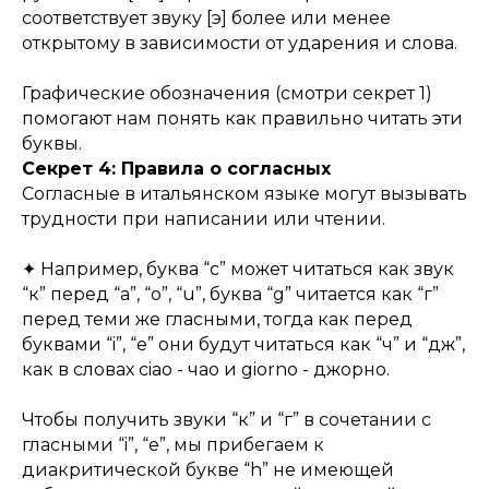
соответствует звуку [э] более или менее
открытому в зависимости от ударения и слова.
Графические обозначения (смотри секрет 1)
помогают нам понять как правильно читать эти
буквы.
Секрет 4: Правила о согласных
Согласные в итальянском языке могут вызывать
трудности при написании или чтении.
✦ Например, буква “c” может читаться как звук
“к” перед “a”, “o”, “u”, буква “g” читается как “г”
перед теми же гласными, тогда как перед
буквами “i”, “e” они будут читаться как “ч” и “дж”,
как в словах ciao - чао и giorno - джорно.
Чтобы получить звуки “к” и “г” в сочетании с
гласными “i”, “e”, мы прибегаем к
диакритической букве “h” не имеющей