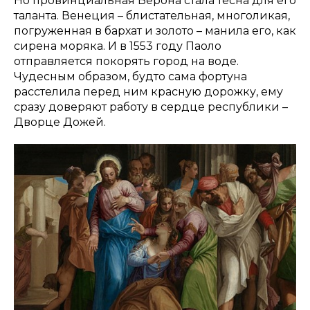
Но провинциальная Верона стала тесна для его
таланта. Венеция – блистательная, многоликая,
погруженная в бархат и золото – манила его, как
сирена моряка. И в 1553 году Паоло
отправляется покорять город на воде.
Чудесным образом, будто сама фортуна
расстелила перед ним красную дорожку, ему
сразу доверяют работу в сердце республики –
Дворце Дожей.