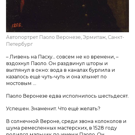
Автопортрет Паоло Веронезе, Эрмитаж, Санкт-
Петербург
– Ливень на Пасху... совсем не ко времени, –
вздохнул Паоло. Он раздвинул шторы и
выглянул в окно: вода в каналах бурлила и
казалось ещё чуть-чуть и она хлынет по
мостовым …
Паоло Веронезе едва исполнилось шестьдесят.
Успешен. Знаменит. Что ещё желать?
В солнечной Вероне, среди звона колоколов и
шума ремесленных мастерских, в 1528 году
родился мальчик по имени Паоло. Он