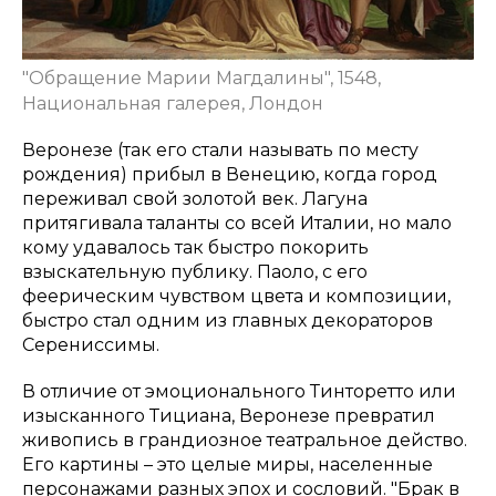
"Обращение Марии Магдалины", 1548,
Национальная галерея, Лондон
Веронезе (так его стали называть по месту
рождения) прибыл в Венецию, когда город
переживал свой золотой век. Лагуна
притягивала таланты со всей Италии, но мало
кому удавалось так быстро покорить
взыскательную публику. Паоло, с его
феерическим чувством цвета и композиции,
быстро стал одним из главных декораторов
Серениссимы.
В отличие от эмоционального Тинторетто или
изысканного Тициана, Веронезе превратил
живопись в грандиозное театральное действо.
Его картины – это целые миры, населенные
персонажами разных эпох и сословий. "Брак в